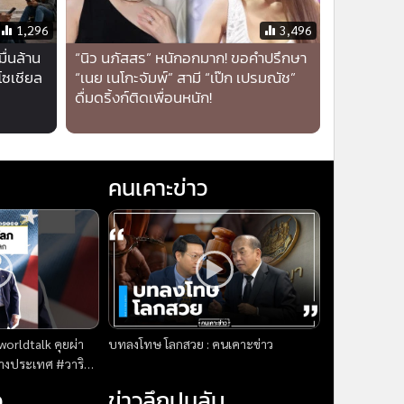
1,296
3,496
ื่นล้าน
“นิว นภัสสร” หนักอกมาก! ขอคำปรึกษา
โซเชียล
“เนย เนโกะจัมพ์” สามี “เป๊ก เปรมณัช”
ดื่มดริ้งก์ติดเพื่อนหนัก!
คนเคาะข่าว
worldtalk คุยผ่า
บทลงโทษ โลกสวย : คนเคาะข่าว
alk
ว
ข่าวลึกปมลับ