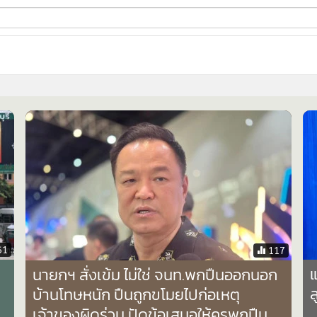
ี่ใช้
ine
้นสูง
61
117
แ
นายกฯ สั่งเข้ม ไม่ใช่ จนท.พกปืนออกนอก
ล
บ้านโทษหนัก ปืนถูกขโมยไปก่อเหตุ
เจ้าของผิดร่วม ปัดข้อเสนอให้ครูพกปืน