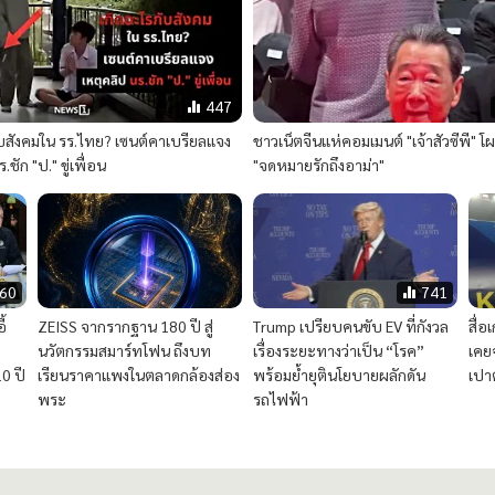
447
ับสังคมใน รร.ไทย? เซนต์คาเบรียลแจง
ชาวเน็ตจีนแห่คอมเมนต์ "เจ้าสัวซีพี" โผล
.ชัก "ป." ขู่เพื่อน
"จดหมายรักถึงอาม่า"
60
741
้
ZEISS จากรากฐาน 180 ปี สู่
Trump เปรียบคนขับ EV ที่กังวล
สื่
นวัตกรรมสมาร์ทโฟน ถึงบท
เรื่องระยะทางว่าเป็น “โรค”
เคย
0 ปี
เรียนราคาแพงในตลาดกล้องส่อง
พร้อมย้ำยุตินโยบายผลักดัน
เปา
พระ
รถไฟฟ้า