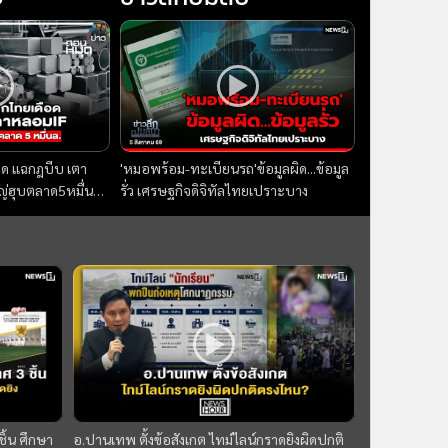
อด แฉกฎบีบ เตา
'หมอพร้อม-ทะเบียนรถ'ข้อมูลผิด...ข้อมูล
ญ่ฮุบตลาด5หมื่นล. :
รั่ว เศรษฐกิจดิจิทัลไทยเปราะบาง
69
ิ้น ศึกษา
อ.ปานเทพ ตั้งข้อสังเกต ไทม์ไลน์กราดยิงผิดปกติ