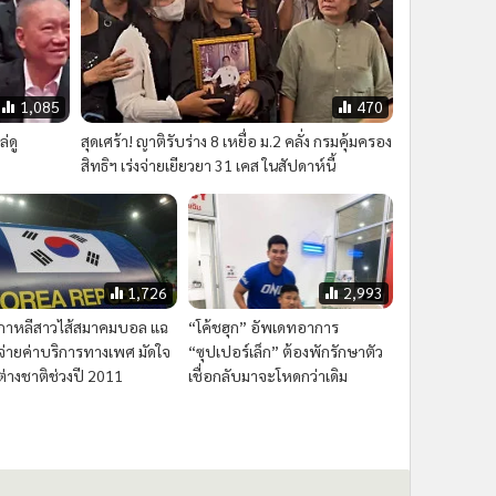
1,085
470
่ดู
สุดเศร้า! ญาติรับร่าง 8 เหยื่อ ม.2 คลั่ง กรมคุ้มครอง
สิทธิฯ เร่งจ่ายเยียวยา 31 เคส ในสัปดาห์นี้
1,726
2,993
อเกาหลีสาวไส้สมาคมบอล แฉ
“โค้ชฮุก” อัพเดทอาการ
จ่ายค่าบริการทางเพศ มัดใจ
“ซุปเปอร์เล็ก” ต้องพักรักษาตัว
ต่างชาติช่วงปี 2011
เชื่อกลับมาจะโหดกว่าเดิม