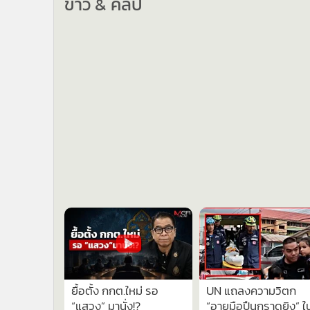
ข่าว & คลิป
ยื้อตั้ง กกต.ใหม่ รอ
UN แถลงความวิตก
“แสวง” มานั่ง!?
“อายุมือปืนกราดยิง” ใ