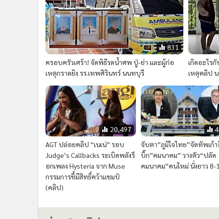
831
ครอบครัวเศร้า! จัดพิธีรดน้ำศพ ปู่-ย่า และผู้ก่อ
เกิดอะไรก
เหตุกราดยิง รร.เทพศิรินทร์ นนทบุรี
เหตุคลิป นร
20,497
4
AGT ปล่อยคลิป “เนเน่” รอบ
จับตา”ภูมิใจไทย”จัดทัพเก้าอี
Judge’s Callbacks ระเบิดพลังร็
บิ๊ก”คมนาคม” วางตัว“ปลัด
อกเพลง Hysteria จาก Muse
คมนาคม”คนใหม่ นั่งยาว 8-1
กรรมการชี้มีสิทธิ์คว้าแชมป์
(คลิป)