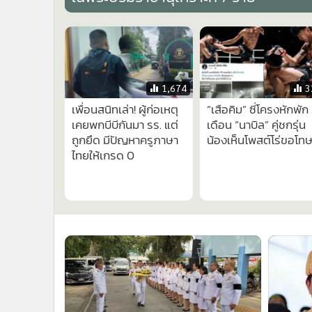
•
Management & HR
•
MGR Live
•
Infographic
•
การเมือง
•
ท่องเที่ยว
1,674
3
•
กีฬา
เพื่อนสนิทเล่า! ผู้ก่อเหตุ
“เสือคิม” ซี่โครงหักพัก
•
ต่างประเทศ
เคยพกบีบีกันมา รร. แต่
เดือน “นาบิล” คู่ชกรุ่น
•
Special Scoop
ถูกยึด มีปัญหาครูภาษา
น้องเห็นโพสต์โร่ขอโท
•
เศรษฐกิจ-ธุรกิจ
ไทยให้เกรด 0
•
จีน
•
ชุมชน-คุณภาพชีวิต
•
อาชญากรรม
•
Motoring
•
เกม
•
วิทยาศาสตร์
•
SMEs
•
หุ้น