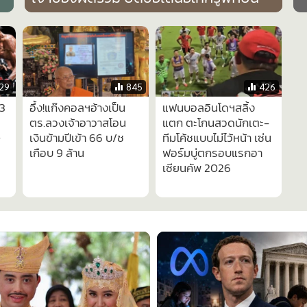
29
845
426
 3
อึ้ง!แก๊งคอลฯอ้างเป็น
แฟนบอลอินโดฯสลิ้ง
ตร.ลวงเจ้าอาวาสโอน
แตก ตะโกนสวดนักเตะ-
ษ
เงินข้ามปีเข้า 66 บ/ช
ทีมโค้ชแบบไม่ไว้หน้า เซ่น
เกือบ 9 ล้าน
ฟอร์มบู่ตกรอบแรกอา
เซียนคัพ 2026