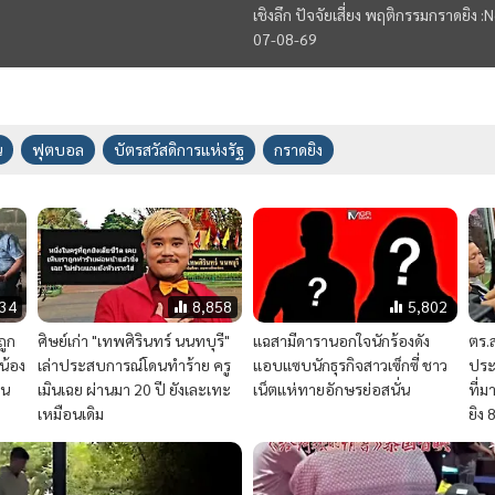
เชิงลึก ปัจจัยเสี่ยง พฤติกรรมกราดยิง 
07-08-69
น
ฟุตบอล
บัตรสวัสดิการแห่งรัฐ
กราดยิง
34
8,858
5,802
ถูก
ศิษย์เก่า "เทพศิรินทร์ นนทบุรี"
แฉสามีดารานอกใจนักร้องดัง
ตร.
น้อง
เล่าประสบการณ์​โดนทำร้าย ครู
แอบแซบนักธุรกิจสาวเซ็กซี่ ชาว
ประ
าน
เมินเฉย ผ่านมา 20 ปี ยังเละเทะ
เน็ตแห่ทายอักษรย่อสนั่น
ที่
เหมือนเดิม
ยิง 