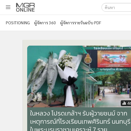
เลือกเครื่องมือท
•
หน้าหลัก
POSITIONING
ผู้จัดการ 360
ผู้จัดการรายวันฉบับ PDF
ค้นหา
•
ทันเหตุการณ์
Google
•
ภาคใต้
•
ภูมิภาค
MGR Onl
•
Online Section
ค้นหาขั
•
บันเทิง
•
ผู้จัดการรายวัน
•
คอลัมนิสต์
•
ละคร
•
CbizReview
•
Cyber BIZ
4
•
ผู้จัดกวน
ในหลวง โปรดเกล้าฯ รับผู้วายชนม์ จาก
•
Good health & Well-being
เหตุการณ์ที่โรงเรียนเทพศิรินทร์ นนทบุรี
•
Green Innovation & SD
ในพระบรมราชานุเคราะห์ 7 ราย