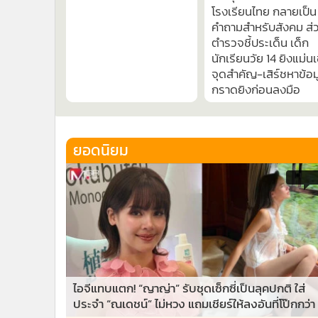
โรงเรียนไทย กลายเป็น
คำถามสำหรับสังคม ส่
ตำรวจชี้ประเด็น เด็ก
นักเรียนวัย 14 ยิงแม่นเ
จุดสำคัญ-เสิร์ชหาข้อม
กราดยิงก่อนลงมือ
ยอดนิยม
4,8
ไอจีแทบแตก! “ญาญ่า” รับชุดเซ็กซี่เป็นลุคปกติ ใส่
ประจำ “ณเดชน์” ไม่หวง แถมเชียร์ให้ลงอันที่โป๊กกว่า