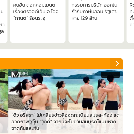
คนอื่น ตอกคอมเมนต์
กรรมการบริษัท ออกใบ
Ro
วน
เรื่องตรวจดีเอ็นเอ ไอจี
กำกับภาษีปลอม รัฐเสีย
ทะ
“กานต์” ร้อนระอุ
หาย 129 ล้าน
ตั
ข้า
ค
ูล
09
4,911
“ดิว อริสรา” ไม่เคลียร์ข่าวลือจดทะเบียนสมรส-ท้อง แต่
อวดภาพจูจุ๊บ “วู้ดดี้” จากนี้จะไม่มีวันสมบูรณ์แบบหาก
ขาดกันและกัน