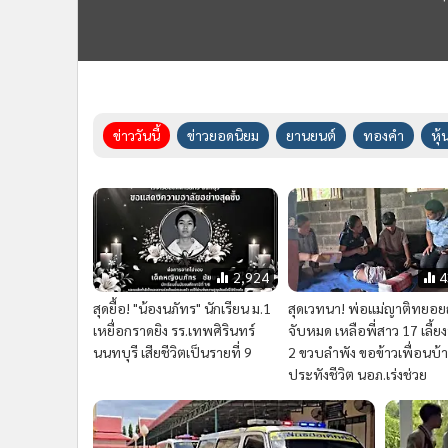
ข่าววันนี้
ข่าวยอดนิยม
ยานยนต์
ทองคำ
หุ้
2,924
4
สุดยื้อ! "น้องนภัทร" นักเรียน ม.1
สุดเวทนา! พ่อแม่ญาติทยอย
เหยื่อกราดยิง รร.เทพศิรินทร์
จับหมด เหลือพี่สาว 17 เลี้ยง
นนทบุรี เสียชีวิตเป็นรายที่ 9
2 ขวบลำพัง ขอข้าวเพื่อนบ้
ประทังชีวิต นอภ.เร่งช่วย