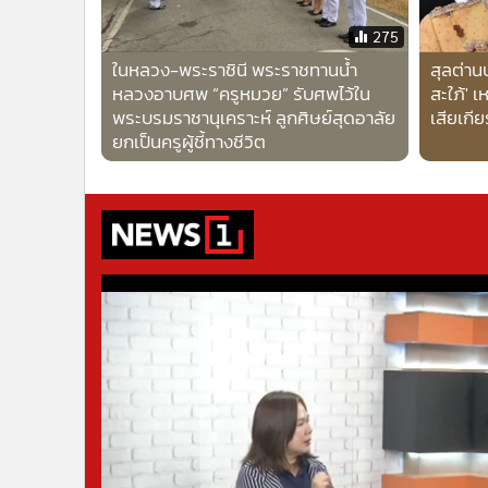
•
อินโดจีน
275
•
กองทุนรวม
ในหลวง-พระราชินี พระราชทานน้ำ
สุลต่าน
•
Celeb Online
หลวงอาบศพ “ครูหมวย” รับศพไว้ใน
สะใภ้' 
•
Factcheck
พระบรมราชานุเคราะห์ ลูกศิษย์สุดอาลัย
เสียเกี
•
ญี่ปุ่น
ยกเป็นครูผู้ชี้ทางชีวิต
•
News1
•
Gotomanager