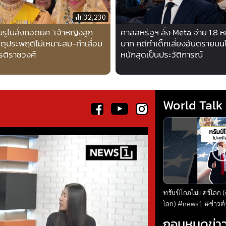
32,230
บรูไนสั่งถอดยศ 'เจ้าหญิงลูก
ศาลสหรัฐฯ สั่ง Meta จ่าย 1.8 หม
เหตุประพฤติไม่เหมาะสม-ทำเสื่อม
บาท คดีทำเด็กเสี่ยงอันตรายบน
ยรติราชวงศ์
หนักสุดเป็นประวัติการณ์
World Talk
ทรัมป์โลภไม่แคร์โลก (
โลก) #news1 #ข่าวต่างประเทศ #วาริ
นทร์สัจเดว #worldt
ถอนหมุดข่า