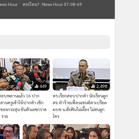
:News Hour
ตรงไหน? : News Hour 07-08-69
449
2,498
สอบพยานแล้ว 16 ปาก
ตร.เรียกสอบปากคำ นักเรียนลูก
สานครูเข้าให้ปากคำ เช็ก
สจ.ทำร้ายเพื่อนเซนต์คาเบรียล
มาของกระสุน ยันตัวเลขกราด
ผบช.น.สั่งฟันไม่เลี้ยง ไม่สนลูก
8 ราย
ใคร