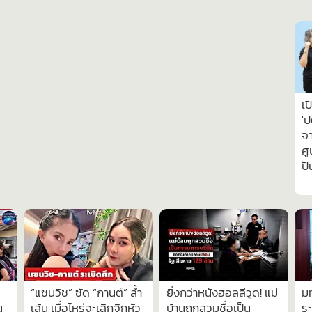
เป
'ป
จา
ศู
ปั
“แซนวิช” ซัด “กานต์” ล้ำ
ยิ่งกว่าหนังฮอลลีวูด! แม่
ม
น
เส้น เมื่อไหร่จะเลิกจิกหัว
บ้านถูกสวมชื่อเป็น
ร