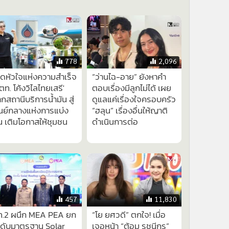
778
2,096
ิดหัวใจแห่งความสำเร็จ
“ว่านไฉ-อาย” ยังหาคำ
ตท. โค้งวิไลไทยเสรี'
ตอบเรื่องมีลูกไม่ได้ เผย
กสถานีบริการน้ำมัน สู่
ดูแลแค่เรื่องใจครอบครัว
นย์กลางแห่งการแบ่ง
“ฮลุน” เรื่องอื่นให้ญาติ
น เติมโอกาสให้ชุมชน
ดำเนินการต่อ
457
11,830
ท.2 ผนึก MEA PEA ยก
“โย ยศวดี” ตกใจ! เมื่อ
ะดับมาตรฐาน Solar
เจอหน้า “ต้อม รชนีกร”