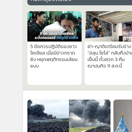
•
Management & HR
•
MGR Live
•
Infographic
•
การเมือง
•
ท่องเที่ยว
221
1
•
กีฬา
5 ข้อควรปฏิบัติของชาว
ย่า-ญาติเตรียมรับร่าง
•
ต่างประเทศ
โซเชียล เมื่อมีข่าวกราด
“ฮลุน โซโล่” กลับถึงบ้า
•
Special Scoop
ยิง หยุดพฤติกรรมเลียน
เย็นนี้ ตั้งสวด 3 คืน
•
เศรษฐกิจ-ธุรกิจ
แบบ
ฌาปนกิจ 11 ส.ค.นี้
•
จีน
•
ชุมชน-คุณภาพชีวิต
•
อาชญากรรม
•
Motoring
•
เกม
•
วิทยาศาสตร์
•
SMEs
•
หุ้น