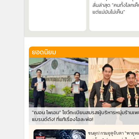
ลั่นล่าสุด “คนทั้งโลกเห
แต่แม่มันไม่เห็น”
ยอดนิยม
"ฌอน โพเอม" โชว์ทะเบียนสมรสผู้บริหารหนุ่มร้านเ
แบรนด์ดัง! ที่แท้เรื่องโอละพ่อ!
ขนลุก! กรมอุตุจับตา "พายุหม