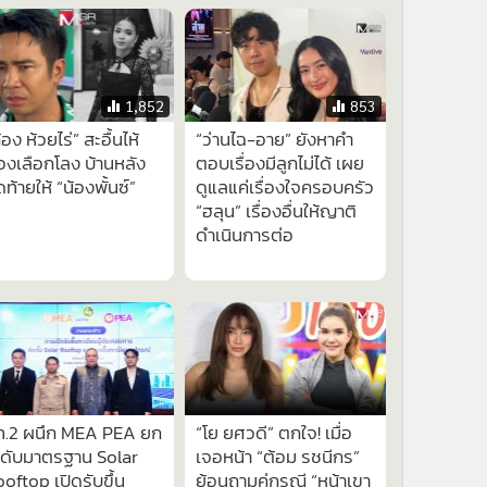
1,852
853
้อง ห้วยไร่” สะอื้นไห้
“ว่านไฉ-อาย” ยังหาคำ
องเลือกโลง บ้านหลัง
ตอบเรื่องมีลูกไม่ได้ เผย
ดท้ายให้ “น้องพั้นซ์”
ดูแลแค่เรื่องใจครอบครัว
“ฮลุน” เรื่องอื่นให้ญาติ
ดำเนินการต่อ
396
7,553
ท.2 ผนึก MEA PEA ยก
“โย ยศวดี” ตกใจ! เมื่อ
ะดับมาตรฐาน Solar
เจอหน้า “ต้อม รชนีกร”
oftop เปิดรับขึ้น
ย้อนถามคู่กรณี “หน้าเขา