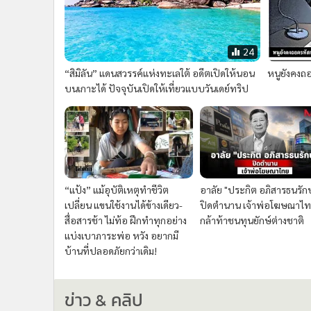
24
“สิมิลัน” แดนสวรรค์แห่งทะเลใต้ อดีตเปิดให้นอน
หนูยังคงถอ
บนเกาะได้ ปัจจุบันเปิดให้เที่ยวแบบวันเดย์ทริป
“แป้ง” แม้อุบัติเหตุทำชีวิต
อาลัย "ประกิต อภิสารธนรักษ
เปลี่ยน แขนใช้งานได้ข้างเดียว-
ปิดตำนาน เจ้าพ่อโฆษณาไทย
สื่อสารช้า ไม่ท้อ ฝึกทำทุกอย่าง
กล้าท้าชนทุนยักษ์ต่างชาติ
แบ่งเบาภาระพ่อ หวัง อยากมี
บ้านที่ปลอดภัยกว่าเดิม!
ข่าว & คลิป