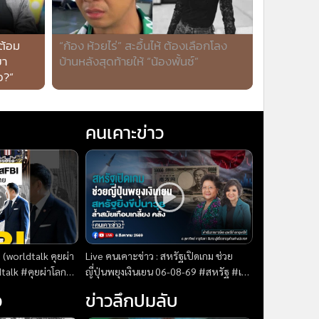
“ต้อม
“ก้อง ห้วยไร่” สะอื้นไห้ ต้องเลือกโลง
ขา
บ้านหลังสุดท้ายให้ “น้องพั้นซ์”
อ?“
คนเคาะข่าว
(worldtalk คุยผ่า
Live คนเคาะข่าว : สหรัฐเปิดเกม ช่วย
ญี่ปุ่นพยุงเงินเยน 06-08-69 #สหรัฐ #เงิน
ว
เยน #ญี่ปุ่น #ขีปนาวุธ
ว
ข่าวลึกปมลับ