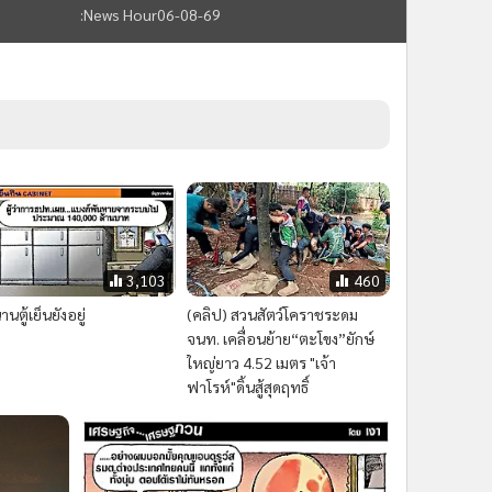
:News Hour06-08-69
3,103
460
านตู้เย็นยังอยู่
(คลิป) สวนสัตว์โคราชระดม
จนท. เคลื่อนย้าย“ตะโขง”ยักษ์
ใหญ่ยาว 4.52 เมตร "เจ้า
ฟาโรห์"ดิ้นสู้สุดฤทธิ์