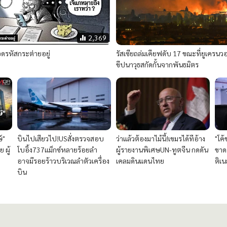
2,369
ดรหัสกระต่ายอยู่
รัสเซียถล่มเคียฟดับ 17 ขณะที่ยูเครน
ขีปนาวุธสกัดกั้นจากพันธมิตร
์"
บินไปเสียวไป!USสั่งตรวจสอบ
ว่าแล้วต้องมาไม้นี้!เขมรได้ทีอ้าง
"โค้
 ผู้
โบอิ้ง737แม็กซ์หลายร้อยลำ
ผู้รายงานพิเศษUN-ทูตจีน กดดัน
ขาด
อาจมีรอยร้าวบริเวณลำตัวเครื่อง
เคลมดินแดนไทย
ติเ
บิน