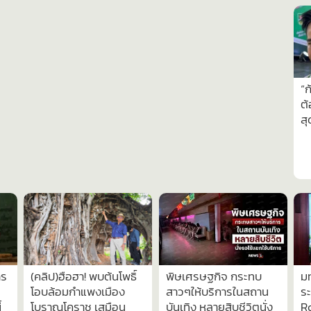
“ก
ต้
สุ
าร
(คลิป)ฮือฮา! พบต้นโพธิ์
พิษเศรษฐกิจ กระทบ
ม
โอบล้อมกำแพงเมือง
สาวๆให้บริการในสถาน
ร
้
โบราณโคราช เสมือน
บันเทิง หลายสิบชีวิตนั่ง
Ro