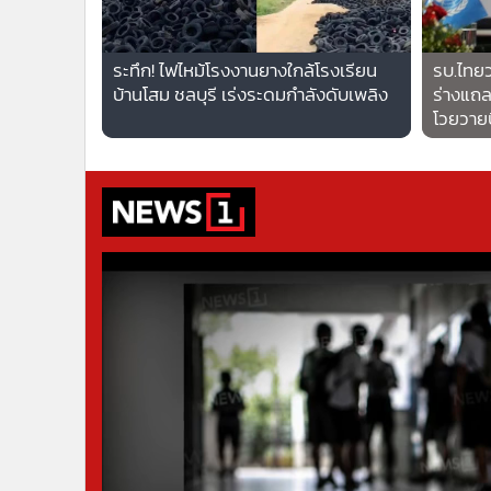
•
อินโดจีน
708
•
กองทุนรวม
ระทึก! ไฟไหม้โรงงานยางใกล้โรงเรียน
รบ.ไทยว
•
Celeb Online
บ้านโสม ชลบุรี เร่งระดมกำลังดับเพลิง
ร่างแถล
•
Factcheck
โวยวาย
•
ญี่ปุ่น
•
News1
•
Gotomanager