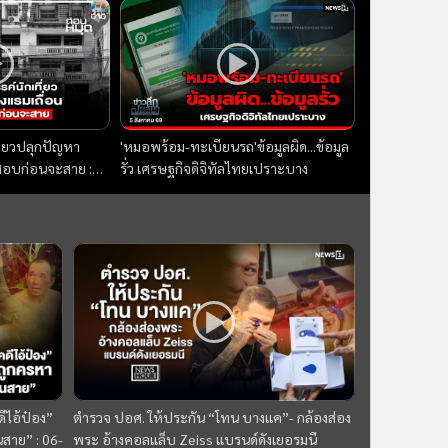
ี่ยวปลุกปัญหา
'หมอพร้อม-ทะเบียนรถ'ข้อมูลผิด...ข้อมูล
จสอบก่อนจะสาย :
รั่ว เศรษฐกิจดิจิทัลไทยเปราะบาง
69
ีไอ้ป๋อง”
ตำรวจ ปอศ. ให้ประกัน “โทน บางแค”- กล้องส่อง
นสาย” : 06-
พระ อ้างคอลแล็บ Zeiss แบรนด์ดังเยอรมนี