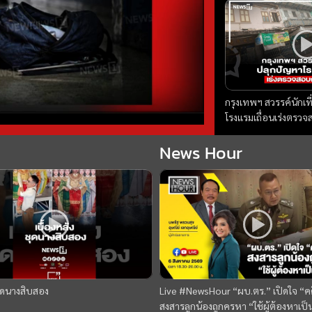
กรุงเทพฯ สวรรค์นักเท
โรงแรมเถื่อนเร่งตรว
ถอนหมุดข่าว 04/08/
News Hour
ชุดนางสิบสอง
Live #NewsHour “ผบ.ตร.” เปิดใจ “คด
สงสารลูกน้องถูกครหา “ใช้ผู้ต้องหาเป็