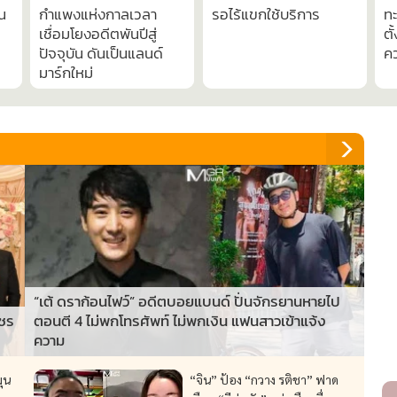
็น
กำแพงแห่งกาลเวลา
รอไร้แขกใช้บริการ
ทะ
เชื่อมโยงอดีตพันปีสู่
ตั
ปัจจุบัน ดันเป็นแลนด์
ค
มาร์กใหม่
“เต้ ดราก้อนไฟว์” อดีตบอยแบนด์ ปั่นจักรยานหายไป
พชร
ตอนตี 4 ไม่พกโทรศัพท์ ไม่พกเงิน แฟนสาวเข้าแจ้ง
ความ
ุน
“จิน” ป้อง “กวาง รติชา” ฟาด