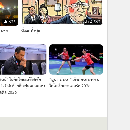
625
4,562
วอนขอ
ทั้งแก่ทั้งนุ่ม
ชหมี“ ไม่คิดไทยแพ้รัสเซีย
“มูนา-อันนา” เข้าก่อนรองฯขน
 1-7 ส่งท้ายศึกฟุตซอลคอน
ไก่โคเรียมาสเตอร์ส 2026
นลตัล 2026