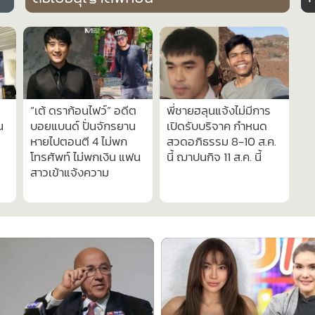
96
2,082
1,304
“เต้ ดราก้อนไฟว์” อดีต
พี่ชายฮลุนแจ้งไม่มีการ
น
บอยแบนด์ ปั่นจักรยาน
เปิดรับบริจาค กำหนด
หายไปตอนตี 4 ไม่พก
สวดอภิธรรม 8-10 ส.ค.
โทรศัพท์ ไม่พกเงิน แฟน
นี้ ฌาปนกิจ 11 ส.ค. นี้
สาวเข้าแจ้งความ