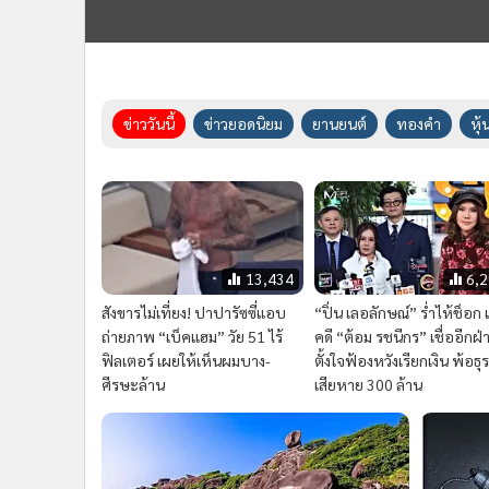
ข่าววันนี้
ข่าวยอดนิยม
ยานยนต์
ทองคำ
หุ้
13,434
6,
สังขารไม่เที่ยง! ปาปารัซซี่แอบ
“ปิ่น เลอลักษณ์” ร่ำไห้ช็อก 
ถ่ายภาพ “เบ็คแฮม” วัย 51 ไร้
คดี “ต้อม รชนีกร” เชื่ออีกฝ่
ฟิลเตอร์ เผยให้เห็นผมบาง-
ตั้งใจฟ้องหวังเรียกเงิน พ้อธุร
ศีรษะล้าน
เสียหาย 300 ล้าน