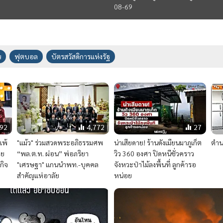
08-69
น
ฟุตบอล
บัตรสวัสดิการแห่งรัฐ
292
4,772
27
แพ้
"แม้ว" ร่วมสวดพระอภิธรรมศพ
น่าเสียดาย! ร้านดังเมียนมาภูเก็ต
ตําน
าย
“พล.ต.ท. ผ่อน” พ่อภริยา
วิว 360 องศา ปิดหนีชั่วคราว
กิจ
"เศรษฐา" แกนนำพท.-บุคคล
จังหวะป่าไม้ลงพื้นที่ ลูกค้ารอ
สำคัญแห่อาลัย
หน่อย