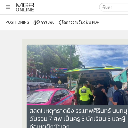
เลือกเครื่องมือท
•
หน้าหลัก
POSITIONING
ผู้จัดการ 360
ผู้จัดการรายวันฉบับ PDF
ค้นหา
•
ทันเหตุการณ์
Google
•
ภาคใต้
•
ภูมิภาค
MGR Onl
•
Online Section
ค้นหาขั
•
บันเทิง
•
ผู้จัดการรายวัน
•
คอลัมนิสต์
•
ละคร
•
CbizReview
•
Cyber BIZ
27,8
•
ผู้จัดกวน
สลด! เหตุกราดยิง รร.เทพศิรินทร์ นนทบุร
•
Good health & Well-being
ดับรวม 7 ศพ เป็นครู 3 นักเรียน 3 และผู้
•
Green Innovation & SD
ก่อเหตุยิงตัวเอง