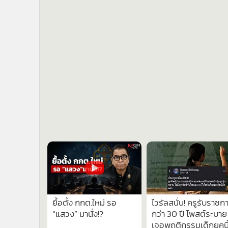
ยื้อตั้ง กกต.ใหม่ รอ
ไวรัลสนั่น! ครูรับราชก
“แสวง” มานั่ง!?
กว่า 30 ปี โพสต์ระบาย
เจอพฤติกรรมเด็กยุคนี