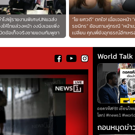
่าไง!ผู้รายงานพิเศษUNแฉส่ง
“โย ยศวดี” ตกใจ! เมื่อเจอหน้า 
งให้ไทยล่วงหน้า งงนิ่งเฉยเพิ่ง
รชนีกร” ย้อนถามคู่กรณี “หน้าเ
บิดข้อเท็จจริงชายแดนกัมพูชา
เปลี่ยน คุณพี่ยังอุทธรณ์อีกเหร
World Talk
ถอดรหัสFBI เยือนไทย 
โลก) #news1 #worldtalk #คุยผ่าโลก
#วารินทร์สัจเดว #ข่า
ถอนหมุดข่า