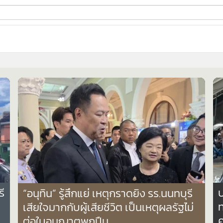
ี่ใช้
ine
้นสูง
03
1,252
ี
ป
“อนุทิน” รู้สึกแย่ เหตุกราดยิง รร.นนทบุรี
เสียใจมากกับผู้เสียชีวิต เป็นเหตุผลรัฐไม่
ค
ต่อใบอนุญาตพกปืน