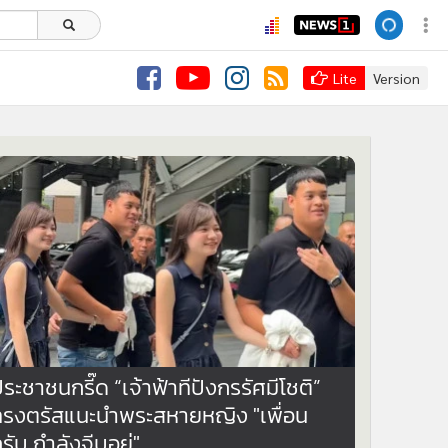
Lite
Version
7,512
ระชาชนกรี๊ด “เจ้าฟ้าทีปังกรรัศมีโชติ”
ทรงตรัสแนะนำพระสหายหญิง "เพื่อน
รับ กำลังจีบอยู่"