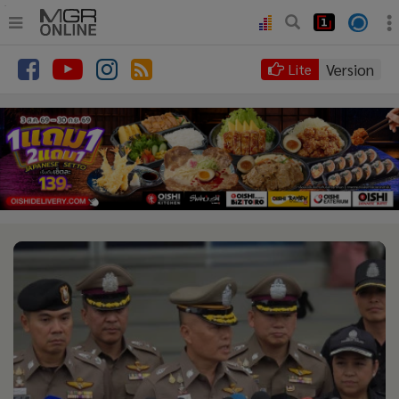
.
•
หน้าหลัก
Version
Lite
•
ทันเหตุการณ์
•
ภาคใต้
•
ภูมิภาค
•
Online Section
•
บันเทิง
•
ผู้จัดการรายวัน
•
คอลัมนิสต์
•
ละคร
•
CbizReview
•
Cyber BIZ
•
ผู้จัดกวน