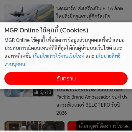
ฮเยคโย” ผู้นำเทรนด์ความงาม
พรีเมียมระดับเอเชีย ขึ้นแท่น Asia
6,613
Pacific Brand Ambassador ของโปร
MGR Online ใช้คุกกี้ (Cookies)
แกรมฟิลเลอร์ BELOTERO รับปี
2026
MGR Online ใช้คุกกี้ เพื่อจัดการข้อมูลส่วนบุคคลเพื่อนำเสนอ
ประสบการณ์คอนเทนต์ที่ดีที่สุดให้กับผู้อ่านบนเว็บไซต์ และ
แอพพลิเคชั่น
เงื่อนไขการใช้งานเว็บไซต์
และ
นโยบายสิทธิ
ส่วนบุคคล
1,656
9,275
รับทราบ
รดน้ำศพเศร้า! “แม่เต้ ดรา
แฉสามีดารานอกใจนักร้องดัง
ก้อนไฟว์” เชื่อลูกถูกทำร้ายชิง
แอบแซบนักธุรกิจสาวเซ็กซี่
จักรยาน รอผลชันสูตร 67 วัน
ชาวเน็ตแห่ทายอักษรย่อสนั่น
เลือกจุดที่ต้องการไป