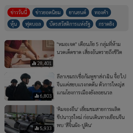
ลีลาเขมร!เชื่อกัมพูชาส่ง'เฉิน จื้อ'ไป
จีนแค่สยบแรงกดดัน ตัวการใหญ่ส
แกมโยงการเมืองยังลอยนวล
6,803
'คิมจองอึน' เยี่ยมชมสายการผลิต
ขีปนาวุธใหม่ ก่อนเดินทางเยือนจีน
พบ 'สีจิ้นผิง-ปูติน'
5,933
'เดนมาร์ก' ส่งเครื่องบิน F-16 ล็อต
ใหม่ถึงมือยูเครนสู้ศึกรัสเซีย
15,573
“ธารน้ำแข็งเปอร์ริโต โมเรโน”
มรดกโลกในอาร์เจนตินา กำลัง
ละลายเร็วที่สุดในรอบศตวรรษ
7,474
สวยละมุนสะกดทุกสายตา! “ซง