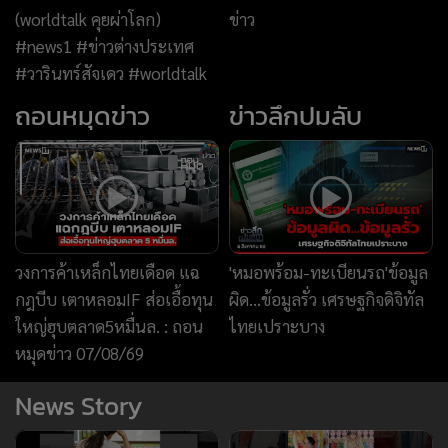
วงการค้าเหล็กไทยเดือด แฉ
'หมอพร้อม-ทะเบียนรถ'ข้อมูล
กฎบีบ เตาหลอมIF ส่อเอื้อทุน
ผิด...ข้อมูลรั่ว เศรษฐกิจดิจิทัล
ใหญ่ฮุบตลาด5หมื่นล. : ถอน
ไทยเปราะบาง
หมุดข่าว 07/08/69
News Story
แพ้เสียงในหัว
เบื้องหลังชุดนางสิบสอง
News Hour