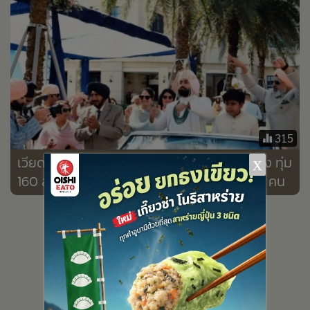
•
เกม
•
วิทยาศาสตร์
•
SMEs
•
หุ้น
•
อินโดจีน
•
กองทุนรวม
315
•
Celeb Online
เวียดนามฮือฮา! มหาเศรษฐีอินเดียเลือกญาจาง ทุ่ม
x
•
Factcheck
160 ล้านจัดงานแต่ง คาดแขกทะลักกว่า 1,400 คน
•
ญี่ปุ่น
•
News1
•
Gotomanager
689
1,631