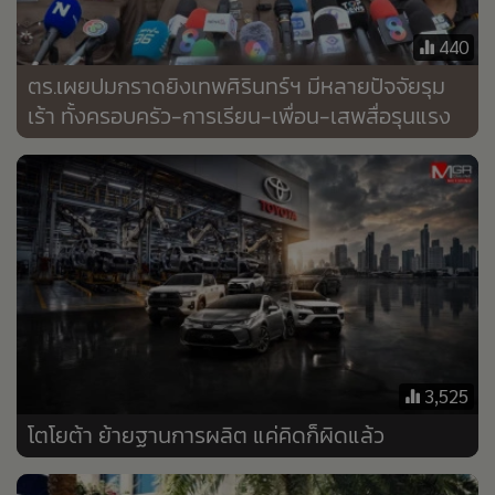
•
Good health & Well-being
•
Green Innovation & SD
440
•
Management & HR
ตร.เผยปมกราดยิงเทพศิรินทร์ฯ มีหลายปัจจัยรุม
•
MGR Live
เร้า ทั้งครอบครัว-การเรียน-เพื่อน-เสพสื่อรุนแรง
•
Infographic
•
การเมือง
•
ท่องเที่ยว
•
กีฬา
•
ต่างประเทศ
•
Special Scoop
•
เศรษฐกิจ-ธุรกิจ
•
จีน
3,525
•
ชุมชน-คุณภาพชีวิต
โตโยต้า ย้ายฐานการผลิต แค่คิดก็ผิดแล้ว
•
อาชญากรรม
•
Motoring