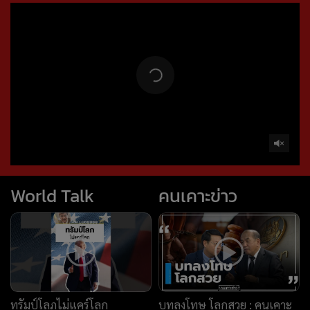
World Talk
คนเคาะข่าว
ทรัมป์โลภไม่แคร์โลก
บทลงโทษ โลกสวย : คนเคาะ
(worldtalk คุยผ่าโลก)
ข่าว
#news1 #ข่าวต่างประเทศ
#วารินทร์สัจเดว #worldtalk
ถอนหมุดข่าว
ข่าวลึกปมลับ