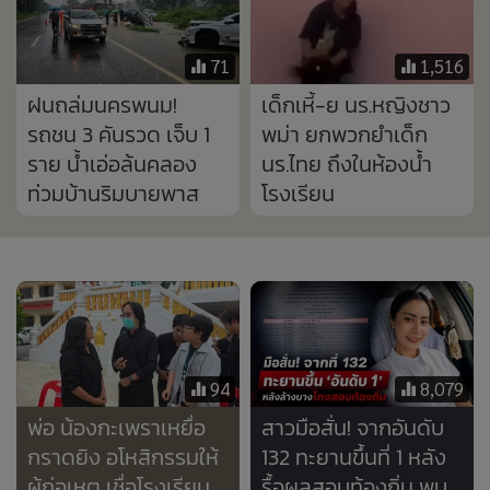
94
8,079
พ่อ น้องกะเพราเหยื่อ
สาวมือสั่น! จากอันดับ
กราดยิง อโหสิกรรมให้
132 ทะยานขึ้นที่ 1 หลัง
ผู้ก่อเหตุ เชื่อโรงเรียน
รื้อผลสอบท้องถิ่น พบ
ดูแลดี
แก้คะแนนเกือบ 6 พัน
คน
894
5,669
“ใหม่ ดาวิกา” ลั่นที่เห็น
“แม่เกตุ” ร่ำไห้ อกหักใน
“คุณยายวรนาฎ”
วัย 47 เลิก “ลุงวิทย์”