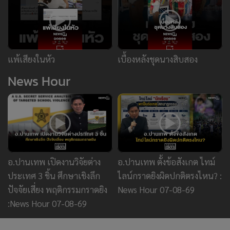
อ.ปานเทพ เปิดงานวิจัยต่าง
อ.ปานเทพ ตั้งข้อสังเกต ไทม์
ประเทศ 3 ชิ้น ศึกษาเชิงลึก
ไลน์กราดยิงผิดปกติตรงไหน? :
ปัจจัยเสี่ยง พฤติกรรมกราดยิง
News Hour 07-08-69
:News Hour 07-08-69
ข่าววันนี้
ข่าวยอดนิยม
ยานยนต์
ทองคำ
หุ้น
ฟุตบอล
บัตรสวัสดิการแห่งรัฐ
กราดยิง
"หมอเจด" เตือนภัย 5 กลุ่มที่ห้าม
นวดเด็ดขาด เสี่ยงอันตรายถึงชีวิต
28,401