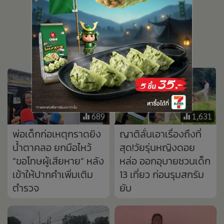
พ่อเด็กก่อเหตุกราดยิง
ญาติลั่นเอาเรื่องถึงที่
น้ำตาคลอ ยกมือไหว้
สุด!วัยรุ่นหญิงดอย
“ขอโทษผู้เสียหาย” หลัง
หล่อ ออกอุบายชวนเด็ก
เข้าให้ปากคำเพิ่มเติม
13 เที่ยว ก่อนรุมสกรัม
ตำรวจ
ยับ
71
1,516
ฝนถล่มนครพนม!
เด็กเหี้-ย นร.หญิงชาว
รถชน 3 คันรวด เจ็บ 1
พม่า ยกพวกยำเด็ก
ราย น้ำเอ่อล้นคลอง
นร.ไทย ถึงในห้องน้ำ
ท่วมบ้านริมบายพาส
โรงเรียน