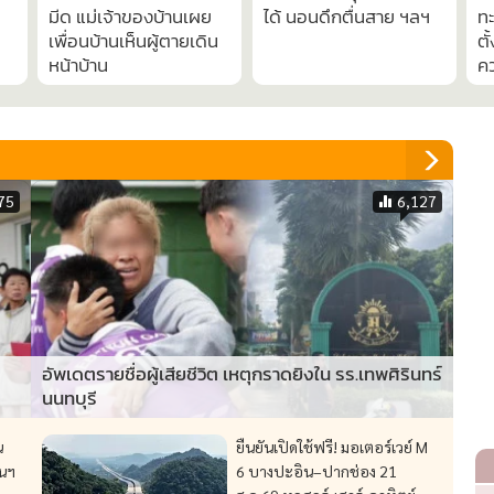
เชิญดวงวิญญาณ
หมอโพสต์เอง! Gen
ม
ยิง
“แชมป์” จุดเสียชีวิต พี่
Alpha ขาดวินัย ไร้ความ
ร
สาววอนตำรวจเร่งจับมือ
รับผิดชอบ คุมอารมณ์ไม่
Ro
มีด แม่เจ้าของบ้านเผย
ได้ นอนดึกตื่นสาย ฯลฯ
ทะ
เพื่อนบ้านเห็นผู้ตายเดิน
ตั
หน้าบ้าน
ค
75
6,127