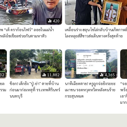
947
9,430
2,032
“โย ยศวดี” ตกใจ! เมื่อเจอหน้า
ญาติครูผู้เสียชีวิตร่ำไห้! เด็ก ม.5
​“ก
ทาง
“ต้อม รชนีกร” ย้อนถามคู่กรณี
เปิดใจนาทีหนีตาย
ที่แ
บ 15
“หน้าเขาเปลี่ยน คุณพี่ยังอุทธรณ์
สะท
อีกเหรอ?“
กรุ
420
พ “เต้ ดราก้อนไฟว์” ลอยในแม่น้ำ
เคลื่อนร่าง ฮลุน โซโล่กลับบ้านเกิดกาฬส
 หลังโซเชียลช่วยกันตามหาตัว
โลงหลุยส์สีขาวส่งเดินทางครั้งสุดท้าย