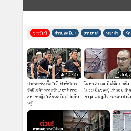
News Story
แพ้เสียงในหัว
เบื้องหลัง
ข่าววันนี้
ข่าวยอดนิยม
ยานยนต์
ทองคำ
หุ้