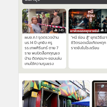
•
Management & HR
•
MGR Live
•
Infographic
•
การเมือง
•
ท่องเที่ยว
•
กีฬา
1,5
•
ต่างประเทศ
เปิดประวัติ 5 ครูผู้เสียชีวิตและ 2 ครูผู้บา
•
Special Scoop
เจ็บ เหยื่อเหตุกราดยิง รร.เทพศิรินทร์
•
เศรษฐกิจ-ธุรกิจ
นนทบุรี
•
จีน
•
ชุมชน-คุณภาพชีวิต
•
อาชญากรรม
•
Motoring
•
เกม
345
1
•
วิทยาศาสตร์
ผบช.ภ.1 รุดตรวจบ้าน
"หนี ซ่อน สู้" ยุทธวิธีเอา
•
SMEs
นร.14 ปี บุกยิง ครู
ชีวิตรอดเมื่อเกิดเหตุก
•
หุ้น