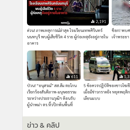
14,347
6,
ประชาชนกรี๊ด “เจ้าฟ้าทีปังกร
โฆษก ตร.เผยปืนใช้กราดยิง
รัศมีโชติ” ทรงตรัสแนะนำพระ
ในรร.เป็นของปู่ เร่งสอบเส้น
สหายหญิง "เพื่อนครับ กำลังจีบ
อาวุธ-แรงจูงใจ ยอดดับ 6 เจ็
อยู่"
2,191
ด่วน! ภาพเหตุการณ์ล่าสุด โรงเรียนเทพศิรินทร์
ช็อก! พบศ
นนทบุรี พบผู้เสียชีวิต 4 ราย ผู้ก่อเหตุยังอยู่ภายใน
เจ้าพระยา
อาคาร