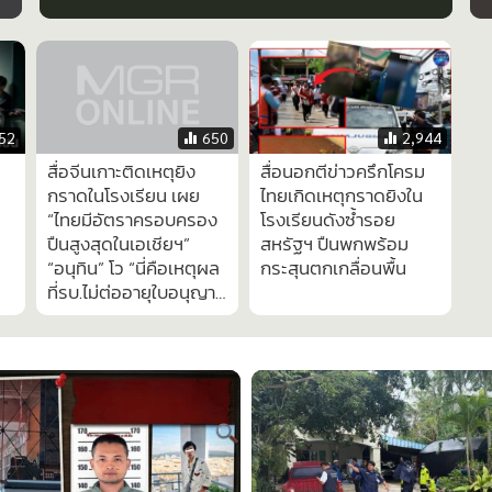
24
832
ด
ช
ดับเพิ่มอีก 1 ราย ด.ญ.วัย 12 เหยื่อกราด
ยิง รร.เทพศิรินทร์ นนทบุรี เป็นรายที่ 9
52
650
2,944
สื่อจีนเกาะติดเหตุยิง
สื่อนอกตีข่าวครึกโครม
กราดในโรงเรียน เผย
ไทยเกิดเหตุกราดยิงใน