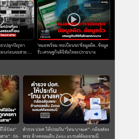
(worldtalk คุยผ่า
ความล้มเหลว กระบวนการยุติธรรม : คน
เคาะข่าว
ว
ว
ข่าวลึกปมลับ
ี่ยวปลุกปัญหา
'หมอพร้อม-ทะเบียนรถ'ข้อมูลผิด...ข้อมูล
จสอบก่อนจะสาย :
รั่ว เศรษฐกิจดิจิทัลไทยเปราะบาง
69