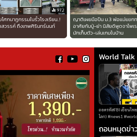
“ไทยมีอัตราครอบครอง
โรงเรียนดังซ้ำรอย
ปืนสูงสุดในเอเชียฯ”
สหรัฐฯ ปืนพกพร้อม
“อนุทิน” โว “นี่คือเหตุผล
กระสุนตกเกลื่อนพื้น
ที่รบ.ไม่ต่ออายุใบอนุญาต
ปืน”
972
โศกนาฏกรรมในรั้วโรงเรียน..!
ญาติเผยมือปืน ม.3 พ่อแม่แยก
ยสวรรค์ ถึงเทพศิรินทร์นนท์
อาศัยกับปู่-ย่า นิสัยดีพูดจาไพเร
มักเก็บตัว-เล่นเกมในบ้าน
World Talk