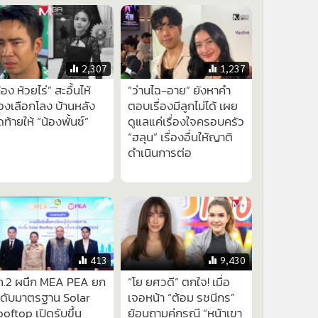
28
16
นนี่” ฟาดเดือดปมกราดยิง
อ่วมยับ! ศาลนิวเม็กซิโกเชือด
มตั้งคำถามเด็กอยู่แค่เด็กม.2
"Meta" ฟันค่าปรับ 1.8 หมื่นล้าน
ปืน-กระสุนมาจากไหนมา
ทำลายสุขภาพจิตเด็ก
มาย
2,307
1,237
้อง ห้วยไร่” สะอื้นไห้
“ว่านไฉ-อาย” ยังหาคำ
องเลือกโลง บ้านหลัง
ตอบเรื่องมีลูกไม่ได้ เผย
ดท้ายให้ “น้องพั้นซ์”
ดูแลแค่เรื่องใจครอบครัว
“ฮลุน” เรื่องอื่นให้ญาติ