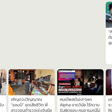
332
11,882
4,365
ียล
ช็อก! เด็กยิง "ปู่-ย่า" ตายที่บ้าน
นาทีเฉียดตาย! ครูถูกจ่อยิงระยะ
“จอ
กรรม
ก่อนมาก่อเหตุที่ รร.เทพศิรินทร์
เผาขน รอดหวุดหวิดหลังคนร้าย
พร้อ
นนทบุรี
กระสุนหมด
เอา
มาก
“ก
ต้
สุ