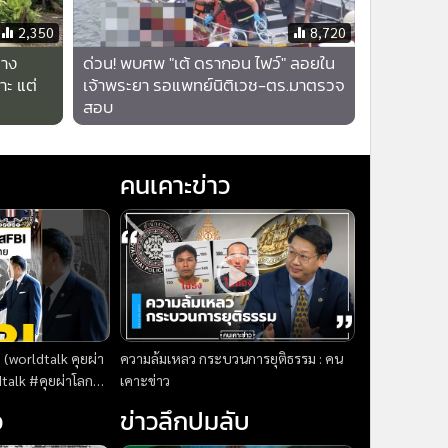
x
2,350
8,720
ทาง
ด่วน! พบศพ "เต้ ดรากอน ไฟว์" ลอยใน
าะ แต่
เจ้าพระยา รอแพทย์นิติเวช-ตร.มาตรวจ
สอบ
คนเคาะข่าว