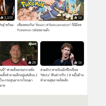
32
14,785
ารรักษามาตรฐานคือคุณค่า
สังขารไม่เที่ยง! ปาปารัซซี่แอบ
ท้จริง” พญ.เมธินี ไหมแพง
ถ่ายภาพ “เบ็คแฮม” วัย 51 ไร้
้อนความสำเร็จโรงพยาบาล
ฟิลเตอร์ เผยให้เห็นผมบาง-
งเทพ บนเวทีระดับสากล
ศีรษะล้าน
1,133
16
ินธุ์ พร้อม
เพียงสองวัน! "Beast of Reincarnation" ก็มีม็อด
Pokémon ปล่อยมาแล้ว