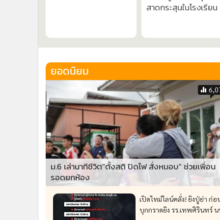
ยื้อตั้ง กกต.ใหม่ รอ
เปิดรายชื่อตาย เจ็บ
“แสวง” มานั่ง!?
เหยื่อ ม.2 คลั่งควงปืน 
กราด ปู่ ย่า ก่อนบุกเข้า
สาดกระสุนในโรงเรียน
ยอดนิยม
6,0