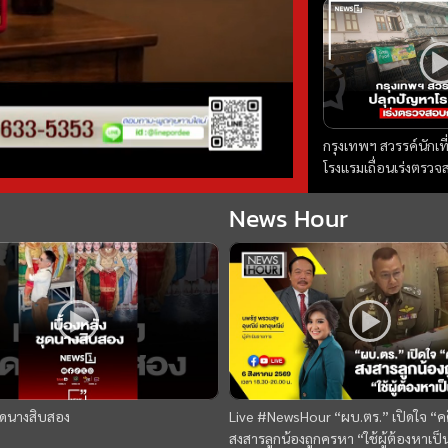
ถอดรหัสFBI เยือนไทย 
โลก) #news1 #worldtalk #คุยผ่าโลก
#วารินทร์สัจเดว #ข่า
ถอนหมุดข่า
กรุงเทพฯ สวรรค์นักเท
โรงแรมเถื่อนเร่งตรว
ถอนหมุดข่าว 04/08/