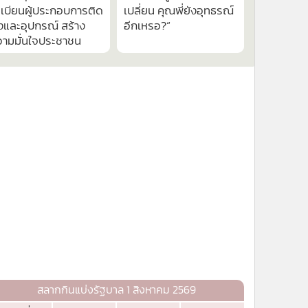
ดำเนินการต่อ
413
9,430
ท.2 ผนึก MEA PEA ยก
“โย ยศวดี” ตกใจ! เมื่อ
ะดับมาตรฐาน Solar
เจอหน้า “ต้อม รชนีกร”
oftop เปิดรับขึ้น
ย้อนถามคู่กรณี “หน้าเขา
เบียนผู้ประกอบการติด
เปลี่ยน คุณพี่ยังอุทธรณ์
้งและอุปกรณ์ สร้าง
อีกเหรอ?“
วามมั่นใจประชาชน