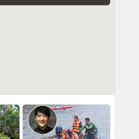
665
็อก! ตรวจคอมฯ มือปืน ม.3 พบไฟล์คลิป
กราดยิงต่างประเทศ 5 คลิป