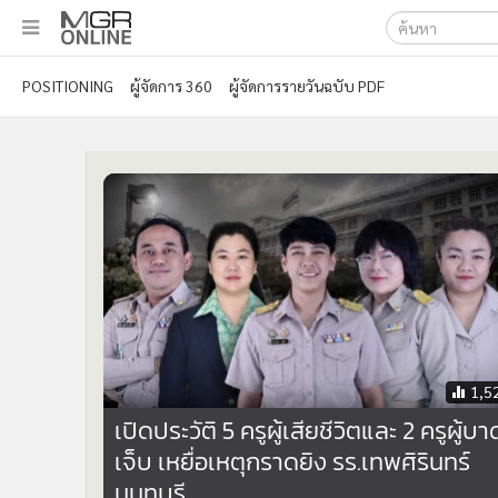
เลือกเครื่องมือท
•
หน้าหลัก
POSITIONING
ผู้จัดการ 360
ผู้จัดการรายวันฉบับ PDF
ค้นหา
•
ทันเหตุการณ์
Google
•
ภาคใต้
•
ภูมิภาค
MGR Onl
•
Online Section
ค้นหาขั
•
บันเทิง
•
ผู้จัดการรายวัน
•
คอลัมนิสต์
•
ละคร
•
CbizReview
•
Cyber BIZ
•
ผู้จัดกวน
•
Good health & Well-being
•
Green Innovation & SD