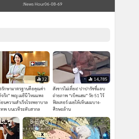
ีไอ้ป๋อง”
ตำรวจ ปอศ. ให้ประกัน “โทน บางแค”- กล้องส่อง
นสาย” : 06-
พระ อ้างคอลแล็บ Zeiss แบรนด์ดังเยอรมนี
:News Hour06-08-69