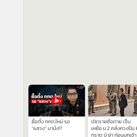
611
1,
ป่วน! “อนุสรณ์” สส.ส้ม ตะโกน
5 ข้อควรปฏิบัติของชาวโซเช
เรียกร้องสันติภาพ-มนุษยธรรม
เมื่อมีข่าวกราดยิง หยุดพฤติ
ระหว่างประธานวุฒิฯ ต้อนรับ
เลียนแบบ
ผู้นำพม่า ตร.หิ้วปีกพ้นพื้นที่
ข่าว & คลิป