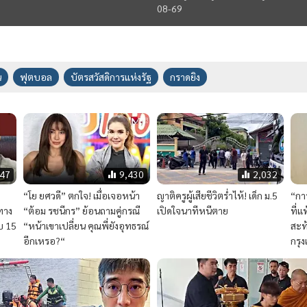
News Hour
ชุดนางสิบสอง
Live #NewsHour “ผบ.ตร.” เปิดใจ “คด
สงสารลูกน้องถูกครหา “ใช้ผู้ต้องหาเป็
08-69
น
ฟุตบอล
บัตรสวัสดิการแห่งรัฐ
กราดยิง