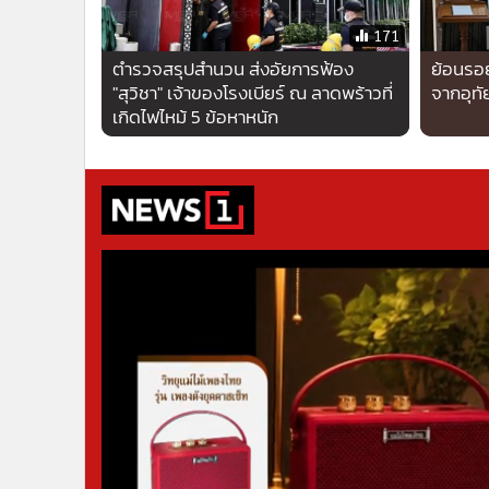
รร.เทพศิรินทร์ ตาย 7
ราดยิงในโรงเรียน
•
อินโดจีน
ราย พบปิดล็อกกุญแจ
•
กองทุนรวม
บ้าน ติดคอมฯ-ชอบเล่น
เกมใช้ความรุนแรง
•
Celeb Online
•
Factcheck
•
ญี่ปุ่น
•
News1
•
Gotomanager
171
ตำรวจสรุปสำนวน ส่งอัยการฟ้อง
ย้อนรอย
"สุวิชา" เจ้าของโรงเบียร์ ณ ลาดพร้าวที่
จากอุทั
เกิดไฟไหม้ 5 ข้อหาหนัก