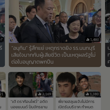
67
1,480
ี
ป
“อนุทิน” รู้สึกแย่ เหตุกราดยิง รร.นนทบุรี
เสียใจมากกับผู้เสียชีวิต เป็นเหตุผลรัฐไม่
ค
ต่อใบอนุญาตพกปืน
21
2,169
1,380
“เต้ ดราก้อนไฟว์” อดีต
พี่ชายฮลุนแจ้งไม่มีการ
น
บอยแบนด์ ปั่นจักรยาน
เปิดรับบริจาค กำหนด