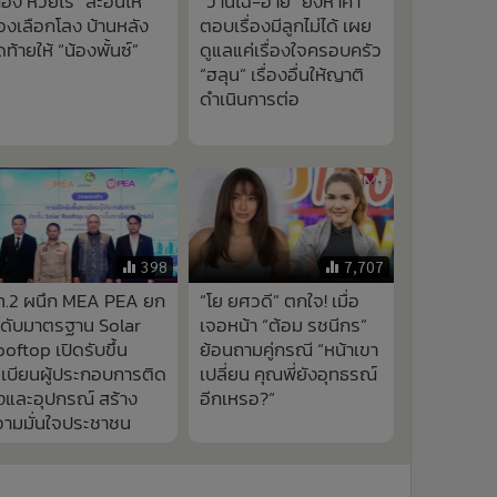
้อง ห้วยไร่” สะอื้นไห้
“ว่านไฉ-อาย” ยังหาคำ
องเลือกโลง บ้านหลัง
ตอบเรื่องมีลูกไม่ได้ เผย
ดท้ายให้ “น้องพั้นซ์”
ดูแลแค่เรื่องใจครอบครัว
“ฮลุน” เรื่องอื่นให้ญาติ
ดำเนินการต่อ
398
7,707
ท.2 ผนึก MEA PEA ยก
“โย ยศวดี” ตกใจ! เมื่อ
ะดับมาตรฐาน Solar
เจอหน้า “ต้อม รชนีกร”
oftop เปิดรับขึ้น
ย้อนถามคู่กรณี “หน้าเขา
เบียนผู้ประกอบการติด
เปลี่ยน คุณพี่ยังอุทธรณ์
้งและอุปกรณ์ สร้าง
อีกเหรอ?“
วามมั่นใจประชาชน