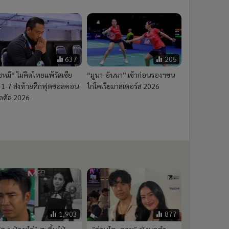
637
205
ชหมี“ ไม่คิดไทยแพ้รัสเซีย
“มูนา-อันนา” เข้าก่อนรองฯขน
 1-7 ส่งท้ายศึกฟุตซอลคอน
ไก่โคเรียมาสเตอร์ส 2026
นลตัล 2026
1,903
877