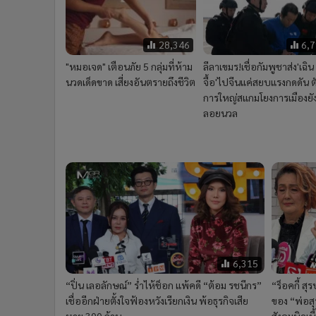
28,346
6,
"หมอเจด" เตือนภัย 5 กลุ่มที่ห้าม
ลีลาเขมร!เชื่อกัมพูชาส่ง'เฉิน
นวดเด็ดขาด เสี่ยงอันตรายถึงชีวิต
จื้อ'ไปจีนแค่สยบแรงกดดัน ต
การใหญ่สแกมโยงการเมืองยั
ลอยนวล
6,315
“ปิ่น เลอลักษณ์” ร่ำไห้ช็อก แพ้คดี “ต้อม รชนีกร”
“ร็อคกี้ ส
เชื่ออีกฝ่ายตั้งใจฟ้องหวังเรียกเงิน พ้อธุรกิจเสีย
ของ “พ่อสุ