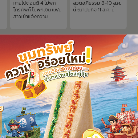
หายไปตอนตี 4 ไม่พก
สวดอภิธรรม 8-10 ส.ค.
โทรศัพท์ ไม่พกเงิน แฟน
นี้ ฌาปนกิจ 11 ส.ค. นี้
สาวเข้าแจ้งความ
1,825
่าไง!ผู้รายงานพิเศษUNแฉส่ง
“โย ยศวดี” ตกใจ! เมื่อเจอหน้า 
งให้ไทยล่วงหน้า งงนิ่งเฉยเพิ่ง
รชนีกร” ย้อนถามคู่กรณี “หน้าเ
บิดข้อเท็จจริงชายแดนกัมพูชา
เปลี่ยน คุณพี่ยังอุทธรณ์อีกเหร
World Talk