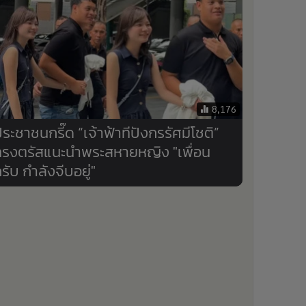
8,176
ระชาชนกรี๊ด “เจ้าฟ้าทีปังกรรัศมีโชติ”
ทรงตรัสแนะนำพระสหายหญิง "เพื่อน
รับ กำลังจีบอยู่"