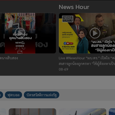
News Hour
ชุดนางสิบสอง
Live #NewsHour “ผบ.ตร.” เปิดใจ “คด
สงสารลูกน้องถูกครหา “ใช้ผู้ต้องหาเป็
08-69
น
ฟุตบอล
บัตรสวัสดิการแห่งรัฐ