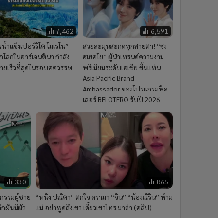
7,462
6,591
น้ำแข็งเปอร์ริโต โมเรโน”
สวยละมุนสะกดทุกสายตา! “ซง
กโลกในอาร์เจนตินา กำลัง
ฮเยคโย” ผู้นำเทรนด์ความงาม
ายเร็วที่สุดในรอบศตวรรษ
พรีเมียมระดับเอเชีย ขึ้นแท่น
Asia Pacific Brand
Ambassador ของโปรแกรมฟิล
เลอร์ BELOTERO รับปี 2026
330
865
กรรมผู้ชาย
“หนิง ปณิตา” ตกใจ ดรามา “จิน” “น้องณิริน” ห้าม
ิกผันมีผัว
แม่ อย่าพูดถึงเขา เดี๋ยวเขาโทร.มาด่า (คลิป)