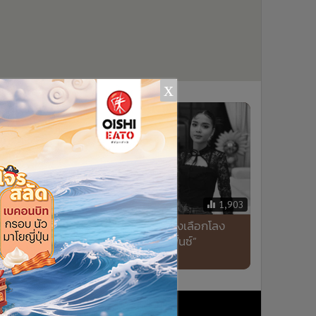
x
7,707
1,903
“ต้อม
“ก้อง ห้วยไร่” สะอื้นไห้ ต้องเลือกโลง
ขา
บ้านหลังสุดท้ายให้ “น้องพั้นซ์”
อ?“
คนเคาะข่าว