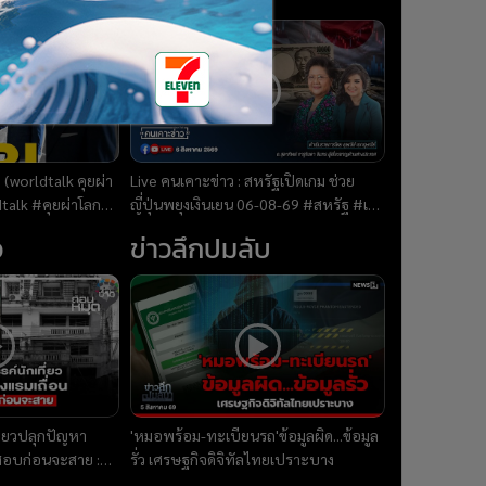
(worldtalk คุยผ่า
Live คนเคาะข่าว : สหรัฐเปิดเกม ช่วย
ญี่ปุ่นพยุงเงินเยน 06-08-69 #สหรัฐ #เงิน
ว
เยน #ญี่ปุ่น #ขีปนาวุธ
ว
ข่าวลึกปมลับ
ี่ยวปลุกปัญหา
'หมอพร้อม-ทะเบียนรถ'ข้อมูลผิด...ข้อมูล
จสอบก่อนจะสาย :
รั่ว เศรษฐกิจดิจิทัลไทยเปราะบาง
69