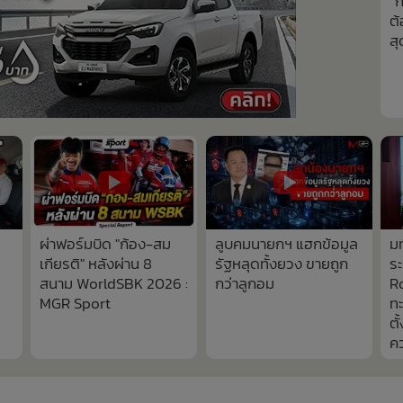
“ก
ต้
สุ
ผ่าฟอร์มบิด "ก้อง-สม
ลูบคมนายกฯ แฮกข้อมูล
ม
เกียรติ" หลังผ่าน 8
รัฐหลุดทั้งยวง ขายถูก
ร
สนาม WorldSBK 2026 :
กว่าลูกอม
Ro
MGR Sport
ทะ
ตั
ค