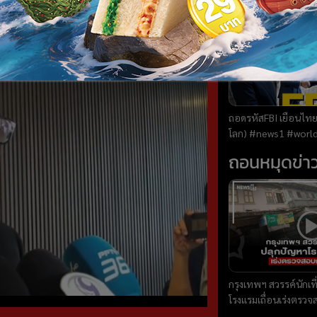
ถอดรหัสFBI เยือนไทย 
โลก) #news1 #worldtalk #คุยผ่าโลก
#วารินทร์สัจเดว #ข่า
ถอนหมุดข่า
กรุงเทพฯ สวรรค์นักเท
โรงแรมเถื่อนเร่งตรว
ถอนหมุดข่าว 04/08/