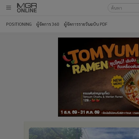
เลือกเครื่องมือท
•
หน้าหลัก
POSITIONING
ผู้จัดการ 360
ผู้จัดการรายวันฉบับ PDF
ค้นหา
•
ทันเหตุการณ์
Google
•
ภาคใต้
•
ภูมิภาค
MGR Onl
•
Online Section
ค้นหาขั
•
บันเทิง
•
ผู้จัดการรายวัน
•
คอลัมนิสต์
•
ละคร
•
CbizReview
•
Cyber BIZ
•
ผู้จัดกวน
•
Good health & Well-being
•
Green Innovation & SD