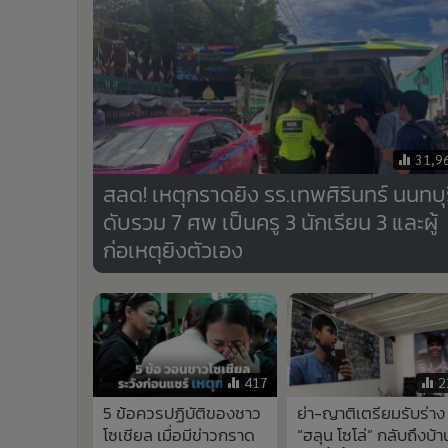
•
Management & HR
•
MGR Live
•
Infographic
•
การเมือง
•
ท่องเที่ยว
•
กีฬา
31,9
•
ต่างประเทศ
สลด! เหตุกราดยิง รร.เทพศิรินทร์ นนทบุร
•
Special Scoop
ดับรวม 7 ศพ เป็นครู 3 นักเรียน 3 และผู้
•
เศรษฐกิจ-ธุรกิจ
ก่อเหตุยิงตัวเอง
•
จีน
•
ชุมชน-คุณภาพชีวิต
•
อาชญากรรม
•
Motoring
•
เกม
417
2
•
วิทยาศาสตร์
•
SMEs
5 ข้อควรปฏิบัติของชาว
ย่า-ญาติเตรียมรับร่าง
โซเชียล เมื่อมีข่าวกราด
“ฮลุน โซโล่” กลับถึงบ้า
•
หุ้น