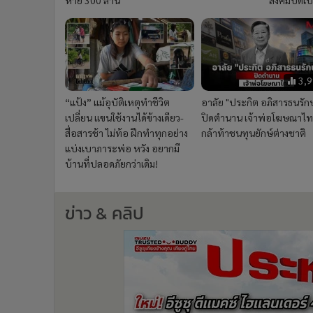
หาย 300 ล้าน
สังคมบิดเบี
3,
“แป้ง” แม้อุบัติเหตุทำชีวิต
อาลัย "ประกิต อภิสารธนรักษ
เปลี่ยน แขนใช้งานได้ข้างเดียว-
ปิดตำนาน เจ้าพ่อโฆษณาไทย
สื่อสารช้า ไม่ท้อ ฝึกทำทุกอย่าง
กล้าท้าชนทุนยักษ์ต่างชาติ
แบ่งเบาภาระพ่อ หวัง อยากมี
บ้านที่ปลอดภัยกว่าเดิม!
ข่าว & คลิป