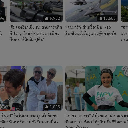
796
5,922
15,558
'คิมจองอึน' เยี่ยมชมสายการผลิต
'เดนมาร์ก' ส่งเครื่องบิน F-16
“ธาร
ัว
ขีปนาวุธใหม่ ก่อนเดินทางเยือน
ล็อตใหม่ถึงมือยูเครนสู้ศึกรัสเซีย
มรด
ง
จีนพบ 'สีจิ้นผิง-ปูติน'
ละล
3,885
ุรบดินทร์” โชว์หมายศาล ถูกเมียอีกคน
“ฮาย อาภาพร” ตั้งใจยกพานไปขอขมา
รชัย” ฟ้องพร้อมแม่ ซัดรับบทเหยื่อ -
ที่เคยสาปแช่งตนให้รูตัน เผื่อชีวิตจะพล