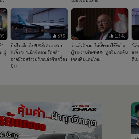
้ยว
ในช่วงบั้นปลาย
995
675
1,346
์"
บินไปเสียวไป!USสั่งตรวจสอบ
ว่าแล้วต้องมาไม้นี้!เขมรได้ทีอ้าง
"โค้
 ผู้
โบอิ้ง737แม็กซ์หลายร้อยลำ
ผู้รายงานพิเศษUN-ทูตจีน กดดัน
ขาด
อาจมีรอยร้าวบริเวณลำตัวเครื่อง
เคลมดินแดนไทย
ติเ
บิน