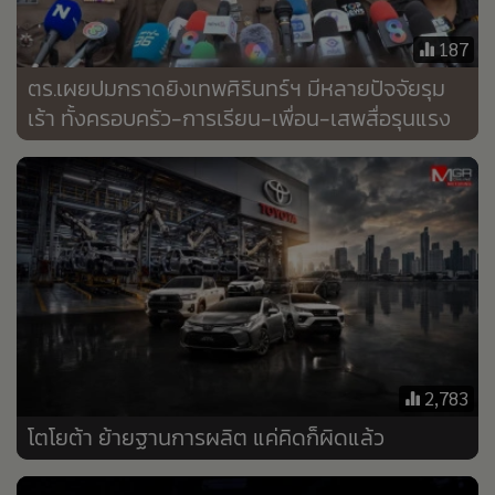
•
Good health & Well-being
•
Green Innovation & SD
187
•
Management & HR
ตร.เผยปมกราดยิงเทพศิรินทร์ฯ มีหลายปัจจัยรุม
•
MGR Live
เร้า ทั้งครอบครัว-การเรียน-เพื่อน-เสพสื่อรุนแรง
•
Infographic
•
การเมือง
•
ท่องเที่ยว
•
กีฬา
•
ต่างประเทศ
•
Special Scoop
•
เศรษฐกิจ-ธุรกิจ
•
จีน
2,783
•
ชุมชน-คุณภาพชีวิต
โตโยต้า ย้ายฐานการผลิต แค่คิดก็ผิดแล้ว
•
อาชญากรรม
•
Motoring