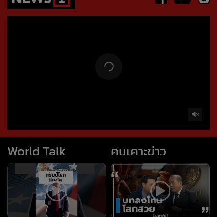
World Talk
คนเคาะข่าว
ทรัมป์โลภไม่แคร์โลก
บทลงโทษ โลกสวย : คนเคาะ
(worldtalk คุยผ่าโลก)
ข่าว
#news1 #ข่าวต่างประเทศ
#วารินทร์สัจเดว #worldtalk
ถอนหมุดข่าว
ข่าวลึกปมลับ