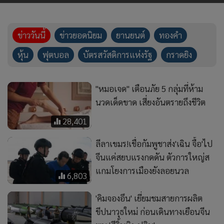
ลีลาเขมร!เชื่อกัมพูชาส่ง'เฉิน จื้อ'ไป
จีนแค่สยบแรงกดดัน ตัวการใหญ่ส
แกมโยงการเมืองยังลอยนวล
6,803
'คิมจองอึน' เยี่ยมชมสายการผลิต
ขีปนาวุธใหม่ ก่อนเดินทางเยือนจีน
พบ 'สีจิ้นผิง-ปูติน'
5,933
'เดนมาร์ก' ส่งเครื่องบิน F-16 ล็อต
ใหม่ถึงมือยูเครนสู้ศึกรัสเซีย
15,572
“ธารน้ำแข็งเปอร์ริโต โมเรโน”
มรดกโลกในอาร์เจนตินา กำลัง
ละลายเร็วที่สุดในรอบศตวรรษ
7,474