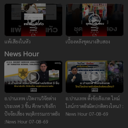
อ.ปานเทพ เปิดงานวิจัยต่าง
อ.ปานเทพ ตั้งข้อสังเกต ไทม์
ประเทศ 3 ชิ้น ศึกษาเชิงลึก
ไลน์กราดยิงผิดปกติตรงไหน? :
ปัจจัยเสี่ยง พฤติกรรมกราดยิง
News Hour 07-08-69
:News Hour 07-08-69
ข่าววันนี้
ข่าวยอดนิยม
ยานยนต์
ทองคำ
หุ้น
ฟุตบอล
บัตรสวัสดิการแห่งรัฐ
กราดยิง
"หมอเจด" เตือนภัย 5 กลุ่มที่ห้าม
นวดเด็ดขาด เสี่ยงอันตรายถึงชีวิต
28,401