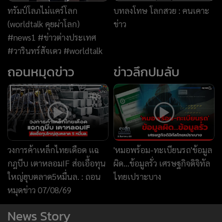
วงการค้าเหล็กไทยเดือด แฉ
'หมอพร้อม-ทะเบียนรถ'ข้อมูล
กฎบีบ เตาหลอมIF ส่อเอื้อทุน
ผิด...ข้อมูลรั่ว เศรษฐกิจดิจิทัล
ใหญ่ฮุบตลาด5หมื่นล. : ถอน
ไทยเปราะบาง
หมุดข่าว 07/08/69
News Story
แพ้เสียงในหัว
เบื้องหลังชุดนางสิบสอง
News Hour