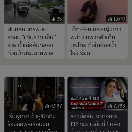
4,987
7,783
เริ่มพูดจาเข้าหู!ปักกิ่ง
สาวมือสั่น! จากอันดับ
ร้องขอพลเรือนจีน
132 ทะยานขึ้นที่ 1 หลัง
เคารพ'วัฒนธรรมไทย-
รื้อผลสอบท้องถิ่น พบ
คนไทย' อยู่เฉยไม่ไหว
แก้คะแนนเกือบ 6 พัน
ดราม่ากระทบกระทั่ง
คน
หลายเหตุการณ์
826
5,581
“ใหม่ ดาวิกา” ลั่นที่เห็น
“แม่เกตุ” ร่ำไห้ อกหักใน