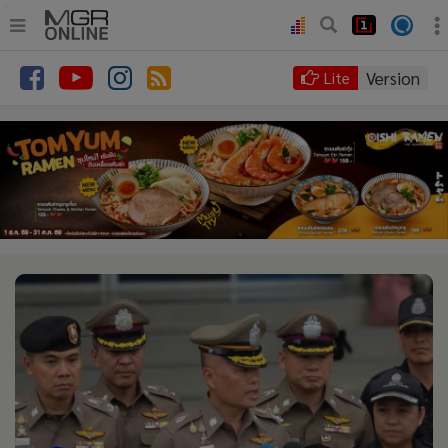
.
•
หน้าหลัก
Version
Lite
•
ทันเหตุการณ์
•
ภาคใต้
•
ภูมิภาค
•
Online Section
•
บันเทิง
•
ผู้จัดการรายวัน
•
คอลัมนิสต์
•
ละคร
•
CbizReview
•
Cyber BIZ
•
ผู้จัดกวน