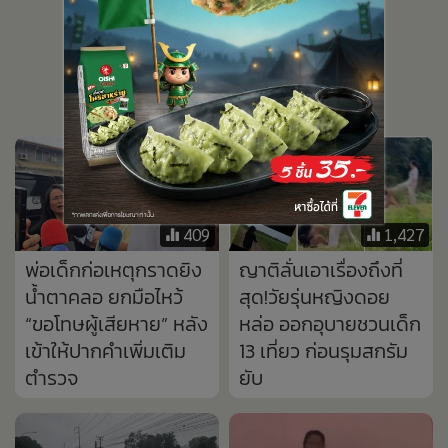
พ่อเด็กก่อเหตุกราดยิง
ญาติลั่นเอาเรื่องถึงที่
น้ำตาคลอ ยกมือไหว้
สุด!วัยรุ่นหญิงดอย
“ขอโทษผู้เสียหาย” หลัง
หล่อ ออกอุบายชวนเด็ก
เข้าให้ปากคำเพิ่มเติม
13 เที่ยว ก่อนรุมสกรัม
ตำรวจ
ยับ
35
1,070
ฝนถล่มนครพนม!
เด็กเหี้-ย นร.หญิงชาว
รถชน 3 คันรวด เจ็บ 1
พม่า ยกพวกยำเด็ก
ราย น้ำเอ่อล้นคลอง
นร.ไทย ถึงในห้องน้ำ
ท่วมบ้านริมบายพาส
โรงเรียน