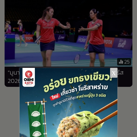
•
เกม
•
วิทยาศาสตร์
•
SMEs
•
หุ้น
•
อินโดจีน
•
กองทุนรวม
25
•
Celeb Online
x
“มูนา-อันนา” จบรองแชมป์ขนไก่โคเรียมาสเตอร์ส
•
Factcheck
2026
•
ญี่ปุ่น
•
News1
•
Gotomanager
409
1,427