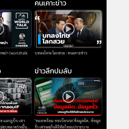
คนเคาะข่าว
บพม่า (worldtalk
บทลงโทษ โลกสวย : คนเคาะข่าว
ว
ข่าวลึกปมลับ
อด แฉกฎบีบ เตา
'หมอพร้อม-ทะเบียนรถ'ข้อมูลผิด...ข้อมูล
ญ่ฮุบตลาด5หมื่นล. :
รั่ว เศรษฐกิจดิจิทัลไทยเปราะบาง