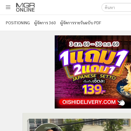
เลือกเครื่องมือท
•
หน้าหลัก
POSITIONING
ผู้จัดการ 360
ผู้จัดการรายวันฉบับ PDF
ค้นหา
•
ทันเหตุการณ์
Google
•
ภาคใต้
•
ภูมิภาค
MGR Onl
•
Online Section
ค้นหาขั
•
บันเทิง
•
ผู้จัดการรายวัน
•
คอลัมนิสต์
•
ละคร
•
CbizReview
•
Cyber BIZ
•
ผู้จัดกวน
•
Good health & Well-being
•
Green Innovation & SD