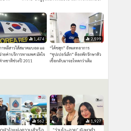
1,474
2,599
อเกาหลีสาวไส้สมาคมบอล แฉ
“โค้ชฮุก” อัพเดทอาการ
จ่ายค่าบริการทางเพศ มัดใจ
“ซุปเปอร์เล็ก” ต้องพักรักษาตัว
ต่างชาติช่วงปี 2011
เชื่อกลับมาจะโหดกว่าเดิม
562
1,927
ิดหัวใจแห่งความสำเร็จ
“ว่านไฉ-อาย” ยังหาคำ