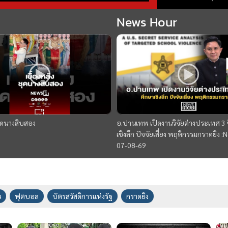
ถอนหมุดข่าว 07/08/
News Hour
ชุดนางสิบสอง
อ.ปานเทพ เปิดงานวิจัยต่างประเทศ 3 ช
เชิงลึก ปัจจัยเสี่ยง พฤติกรรมกราดยิง 
07-08-69
น
ฟุตบอล
บัตรสวัสดิการแห่งรัฐ
กราดยิง