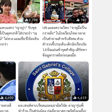
3,798
783
ีแทบแตก! “ญาญ่า” รับชุด
UN แถลงความวิตก “อายุมือปืน
ซี่เป็นลุคปกติ ใส่ประจำ “ณ
กราดยิง” ในโรงเรียนไทย กลาย
์” ไม่หวง แถมเชียร์ให้ลงอัน
เป็นคำถามสำหรับสังคม ส่วน
ป๊กกว่า
ตำรวจชี้ประเด็น เด็กนักเรียนวัย
14 ยิงแม่นเข้าจุดสำคัญ-เสิร์ชหา
ข้อมูลกราดยิงก่อนลงมือ
4,600
6,619
ราะดวงดี
ผอ.เซนต์คาเบรียลแถลงเอาผิดวินัย-อาญารุ่นพี่
้านบาท
ทำร้าย-ปืนขู่รุ่นน้อง เร่งเยียวยาสภาพจิตใจเหยื่อ!