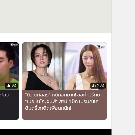
94
224
าก้อน
“นิว นภัสสร” หนักอกมาก! ขอคำปรึกษา
“เนย เนโกะจัมพ์” สามี “เป๊ก เปรมณัช”
ดื่มดริ้งก์ติดเพื่อนหนัก!