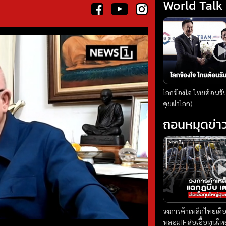
World Talk
โลกข้องใจ ไทยต้อนรั
คุยผ่าโลก)
ถอนหมุดข่า
วงการค้าเหล็กไทยเดื
หลอมIF ส่อเอื้อทุนให