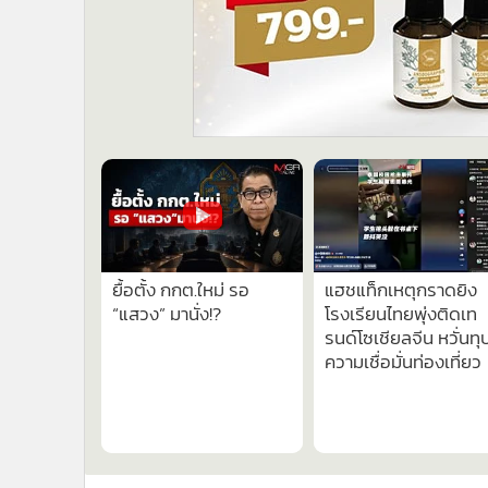
ยื้อตั้ง กกต.ใหม่ รอ
แฮชแท็กเหตุกราดยิง
“แสวง” มานั่ง!?
โรงเรียนไทยพุ่งติดเท
รนด์โซเชียลจีน หวั่นทุ
ความเชื่อมั่นท่องเที่ยว