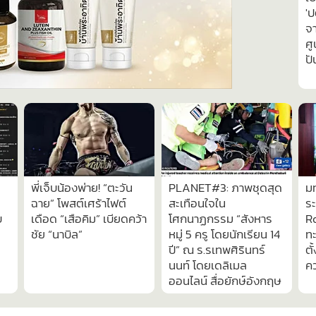
'ป
จา
ศู
ปั
พี่เจ็บน้องพ่าย! “ตะวัน
PLANET#3: ภาพชุดสุด
ม
ฉาย” โพสต์เศร้าไฟต์
สะเทือนใจใน
ร
บ
เดือด “เสือคิม” เบียดคว้า
โศกนาฏกรรม “สังหาร
Ro
ชัย “นาบิล”
หมู่ 5 ครู โดยนักเรียน 14
ทะ
ปี” ณ ร.รเทพศิรินทร์
ตั
นนท์ โดยเดลิเมล
ค
ออนไลน์ สื่อยักษ์อังกฤษ