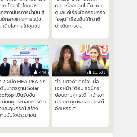
ตท. โค้งวิไลไทยเสรี'
ตอบเรื่องมีลูกไม่ได้ เผย
กสถานีบริการน้ำมัน สู่
ดูแลแค่เรื่องใจครอบครัว
นย์กลางแห่งการแบ่ง
“ฮลุน” เรื่องอื่นให้ญาติ
น เติมโอกาสให้ชุมชน
ดำเนินการต่อ
444
11,533
ท.2 ผนึก MEA PEA ยก
“โย ยศวดี” ตกใจ! เมื่อ
ะดับมาตรฐาน Solar
เจอหน้า “ต้อม รชนีกร”
oftop เปิดรับขึ้น
ย้อนถามคู่กรณี “หน้าเขา
เบียนผู้ประกอบการติด
เปลี่ยน คุณพี่ยังอุทธรณ์
้งและอุปกรณ์ สร้าง
อีกเหรอ?“
วามมั่นใจประชาชน