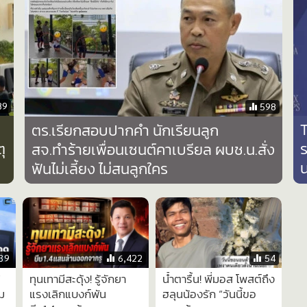
89
598
T
ตร.เรียกสอบปากคำ นักเรียนลูก
ุ
ร
สจ.ทำร้ายเพื่อนเซนต์คาเบรียล ผบช.น.สั่ง
ฟันไม่เลี้ยง ไม่สนลูกใคร
39
6,422
54
'
ทุนเทามีสะดุ้ง! รู้จักยา
น้ำตารื้น! พี่มอส โพสต์ถึง
ม
แรงเลิกแบงก์พัน
ฮลุนน้องรัก “วันนี้ขอ