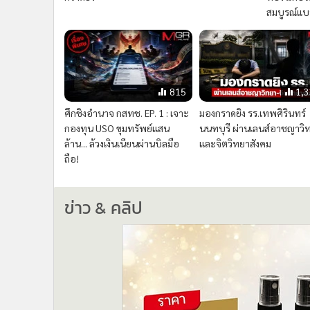
สมบูรณ์แ
815
1,
ศึกชิงอำนาจ กสทช. EP. 1 : เจาะ
มองกราดยิง รร.เทพศิรินทร์
กองทุน USO ขุมทรัพย์แสน
นนทบุรี ผ่านเลนส์อาชญาวิ
ล้าน... ล้วงเงินเนียนผ่านบิลมือ
และจิตวิทยาสังคม
ถือ!
ข่าว & คลิป