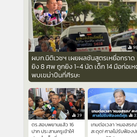
•
Management & HR
•
MGR Live
•
Infographic
•
การเมือง
•
ท่องเที่ยว
•
กีฬา
9
•
ต่างประเทศ
ผบก.นิติเวชฯ เผยผลชันสูตรเหยื่อกราด
•
Special Scoop
ยิง 8 ศพ ถูกยิง 1-4 นัด เด็ก 14 มือก่อเหต
•
เศรษฐกิจ-ธุรกิจ
พบเขม่าปืนที่ศีรษะ
•
จีน
•
ชุมชน-คุณภาพชีวิต
•
อาชญากรรม
•
Motoring
•
เกม
39
3
•
วิทยาศาสตร์
ตร.สอบพยานแล้ว 16
เกมต่อเวลา 'หมอสรณ
•
SMEs
ปาก ประสานครูเข้าให้
สะดุด! ศาลไม่รับฟ้องป
•
หุ้น