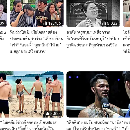
909
17,786
5,022
และ 2
หินถ่วงใส่เป้! เมียใจสลายต้อง
อาลัย "ครูขนุน" เหยื่อกราด
ไอจ
ยิง
ประคองเดิน รับร่าง “เต้ ดราก้อน
ยิง"เทพศิรินทร์นนทบุรี" ปกป้อง
เซ็ก
ไฟว์” “แอนดี้” สุดกลั้นร่ำไห้ แม่
ลูกศิษย์จนนาทีสุดท้ายของชีวิต
เดชน
เผยลูกชายเตรียมบวช
ที่โ
3,883
า” ไม่เคลียร์ข่าวลือจดทะเบียนสมรส-
"เสือคิม" ยอมรับ ชนะน็อก "นาบิล" เพ
ภาพจูจุ๊บ “วู้ดดี้” จากนี้จะไม่มีวัน
เซอร์ไพรส์รับโบนัสจาก "ชาตรี" 1.7 ล