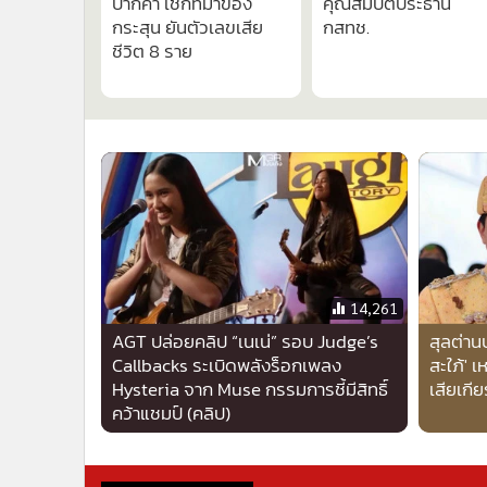
ปากคำ เช็กที่มาของ
คุณสมบัติประธาน
•
อินโดจีน
กระสุน ยันตัวเลขเสีย
กสทช.
•
กองทุนรวม
ชีวิต 8 ราย
•
Celeb Online
•
Factcheck
•
ญี่ปุ่น
•
News1
•
Gotomanager
14,261
AGT ปล่อยคลิป “เนเน่” รอบ Judge’s
สุลต่าน
Callbacks ระเบิดพลังร็อกเพลง
สะใภ้' 
Hysteria จาก Muse กรรมการชี้มีสิทธิ์
เสียเกี
คว้าแชมป์ (คลิป)