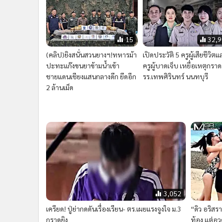
15
32,
(คลิป)ยิงสนั่นสวนยางฯ!ทหารม้า
เปิดประวัติ 5 ครูผู้เสียชีวิต
ปะทะแก๊งขนยาข้ามน้ำเข้า
ครูผู้บาดเจ็บ เหยื่อเหตุกราด
ชายแดนเชียงแสนกลางดึก ยึดอีก
รร.เทพศิรินทร์ นนทบุรี
2 ล้านเม็ด
3,052
เครียด! ปู่ย่ากดดันเรื่องเรียน- ตร.เผยแรงจูงใจ ม.3
“ดิว อริสร
กราดยิง
ท้อง แต่อวด