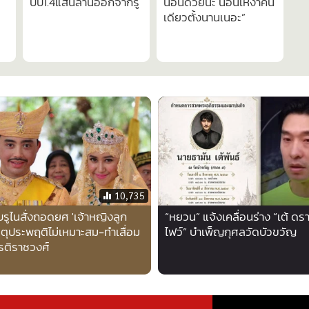
บีบ1.4แสนล้านออกจากรู
นอนด้วยนะ นอนเหงาคน
เดียวตั้งนานเนอะ”
10,735
บรูไนสั่งถอดยศ 'เจ้าหญิงลูก
“หยวน” แจ้งเคลื่อนร่าง “เต้ ดร
เหตุประพฤติไม่เหมาะสม-ทำเสื่อม
ไฟว์” บำเพ็ญกุศลวัดบัวขวัญ
ยรติราชวงศ์