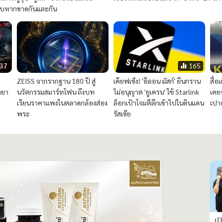
บบหากขาดกันและกัน
337
165
ZEISS จากรากฐาน 180 ปี สู่
เคียฟเซ็ง! 'อีลอน มัสก์' ยืนกราน
สื่
ทยา
นวัตกรรมสมาร์ทโฟน ถึงบท
ไม่อนุญาต 'ยูเครน' ใช้ Starlink
เคย
เรียนราคาแพงในตลาดกล้องส่อง
ล็อกเป้าโจมตีลึกเข้าไปในดินแดน
เปา
พระ
รัสเซีย
เป