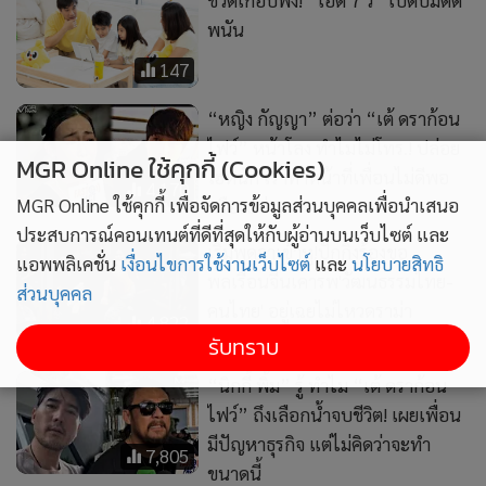
พลเรือนจีนเคารพ'วัฒนธรรมไทย-
คนไทย' อยู่เฉยไม่ไหวดราม่า
4,822
กระทบกระทั่งหลายเหตุการณ์
“นิกกี้ พิ้ม” รู้ ทำไม “เต้ ดราก้อน
ไฟว์” ถึงเลือกน้ำจบชีวิต! เผยเพื่อน
MGR Online ใช้คุกกี้ (Cookies)
มีปัญหาธุรกิจ แต่ไม่คิดว่าจะทำ
7,805
ขนาดนี้
MGR Online ใช้คุกกี้ เพื่อจัดการข้อมูลส่วนบุคคลเพื่อนำเสนอ
ประสบการณ์คอนเทนต์ที่ดีที่สุดให้กับผู้อ่านบนเว็บไซต์ และ
แอพพลิเคชั่น
เงื่อนไขการใช้งานเว็บไซต์
และ
นโยบายสิทธิ
ส่วนบุคคล
412
72
รับทราบ
ไฮโซปิงค้าน นร.ที่ก่อเหตุ
ด่วน! นทท.ชาว อ.ร.อ. คุกคาม
ไม่ใช่ ด.เxี้ย ไม่ใช่ ด.นรก แต่
ภรรยา “Toon Vegan” ที่
มาจากสิ่งนี้
โรงแรมย่านประตูน้ำ