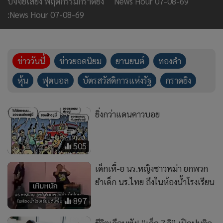
505
เด็กเหี้-ย นร.หญิงชาวพม่า ยกพวก
ยำเด็ก นร.ไทย ถึงในห้องน้ำโรงเรียน
897
ชีวิตเกือบพัง! “เอ็ด 7 วิ” เปิดปมติด
พนัน
147
“หญิง กัญญา” ต่อว่า “เต้ ดราก้อน
ไฟว์” หน้าโลง ทำไมไม่โทร.! ปล่อย
โฮหนัก เราทำหน้าที่เพื่อนไม่ดีพอ
4,170
หรือเปล่า?
เริ่มพูดจาเข้าหู!ปักกิ่งร้องขอ