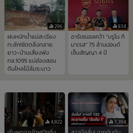
4,822
7,394
เริ่มพูดจาเข้าหู!ปักกิ่ง
สาวมือสั่น! จากอันดับ
ร้องขอพลเรือนจีน
132 ทะยานขึ้นที่ 1 หลัง
เคารพ'วัฒนธรรมไทย-
รื้อผลสอบท้องถิ่น พบ
คนไทย' อยู่เฉยไม่ไหว
แก้คะแนนเกือบ 6 พัน
ดราม่ากระทบกระทั่ง
คน
หลายเหตุการณ์