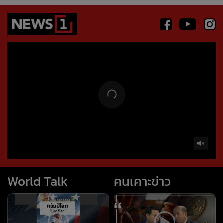
World Talk
คนเคาะข่าว
ทรัมป์โลภไม่แคร์โลก
บทลงโทษ โลกสวย : คนเคาะ
(worldtalk คุยผ่าโลก)
ข่าว
#news1 #ข่าวต่างประเทศ
#วารินทร์สัจเดว #worldtalk
ถอนหมุดข่าว
ข่าวลึกปมลับ