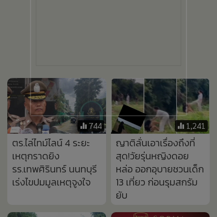
744
1,241
ตร.ไล่ไทม์ไลน์ 4 ระยะ
ญาติลั่นเอาเรื่องถึงที่
เหตุกราดยิง
สุด!วัยรุ่นหญิงดอย
รร.เทพศิรินทร์ นนทบุรี
หล่อ ออกอุบายชวนเด็ก
เร่งไขปมมูลเหตุจูงใจ
13 เที่ยว ก่อนรุมสกรัม
ยับ
296
934
ฝนหนักน้ำแม่สะเรียง
อาร์เซนอลคว้า "บรูโน กิ
ทะลัก!ซัดตลิ่งทลาย
มาเรส" 75 ล้านปอนด์
ยาว-บ้านเสี่ยงพัง
เซ็นสัญญา 4 ปี
ทล.1095 แม่ฮ่องสอน
ดินไหลไม้ล้มระนาว