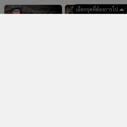
เลือกจุดที่ต้องการไป
87
6,427
เพจดังอ้างข้อมูลสุดอึ้ง เด็กถือ
“แอนดี้” เผยภาพวงจรปิด “เต้
"ป." ขู่เพื่อนนักเรียน พ่อเป็น
ดราก้อนไฟว์” รู้แล้วเอาก้อน
ส.จ. ตามเช็ดxี้เช็ดเยี่xวให้เสมอ
อิฐมาจากไหน ยันเพื่อนไม่ป่วย
ซึมเศร้า
แสดงเพิ่มเติม
ข่าว & คลิป