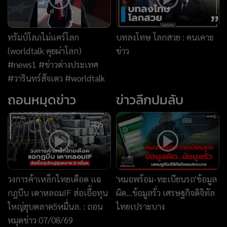
วงการค้าเหล็กไทยเดือด แฉ
'หมอพร้อม-ทะเบียนรถ'ข้อมูล
กฎบีบ เตาหลอมIF ส่อเอื้อทุน
ผิด...ข้อมูลรั่ว เศรษฐกิจดิจิทัล
ใหญ่ฮุบตลาด5หมื่นล. : ถอน
ไทยเปราะบาง
หมุดข่าว 07/08/69
News Story
แพ้เสียงในหัว
เบื้องหลังชุดนางสิบสอง
News Hour