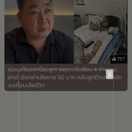
•
เกม
•
วิทยาศาสตร์
•
SMEs
•
หุ้น
•
อินโดจีน
•
กองทุนรวม
757
•
Celeb Online
พ่อแม่ต้องปกป้องลูก! พ่อชาวจีนฟ้อง 4 ค่ายเกม
•
Factcheck
x
ยักษ์ เรียกค่าเสียหาย 50 บาท หลังลูกติดเกมหนัก
•
ญี่ปุ่น
จนเกือบเสียชีวิต
•
News1
•
Gotomanager