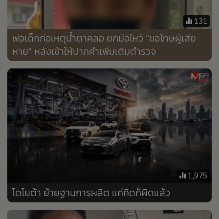
•
Good health & Well-being
•
Green Innovation & SD
131
•
Management & HR
พ่อเด็กก่อเหตุน้ำตาคลอ ยกมือไหว้ “ขอโทษผู้เสีย
•
MGR Live
หาย” หลังเข้าให้ปากคำเพิ่มเติมตำรวจ
•
Infographic
•
การเมือง
•
ท่องเที่ยว
•
กีฬา
•
ต่างประเทศ
•
Special Scoop
•
เศรษฐกิจ-ธุรกิจ
•
จีน
1,975
•
ชุมชน-คุณภาพชีวิต
โตโยต้า ย้ายฐานการผลิต แค่คิดก็ผิดแล้ว
•
อาชญากรรม
•
Motoring