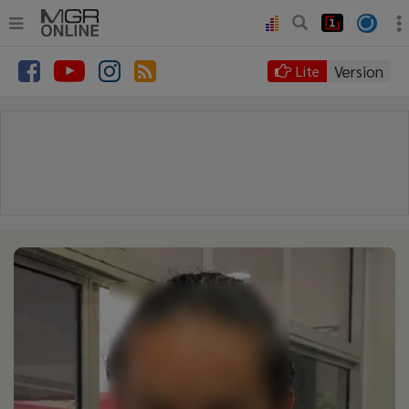
.
•
หน้าหลัก
Version
Lite
•
ทันเหตุการณ์
•
ภาคใต้
•
ภูมิภาค
•
Online Section
•
บันเทิง
•
ผู้จัดการรายวัน
•
คอลัมนิสต์
•
ละคร
•
CbizReview
•
Cyber BIZ
•
ผู้จัดกวน