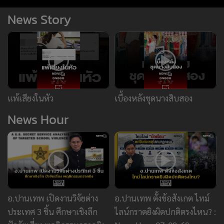
อ.ปานเทพ เปิดงานวิจัยต่าง
อ.ปานเทพ ตั้งข้อสังเกต ไทม์
ประเทศ 3 ชิ้น ศึกษาเชิงลึก
ไลน์กราดยิงผิดปกติตรงไหน? :
ปัจจัยเสี่ยง พฤติกรรมกราดยิง
News Hour 07-08-69
:News Hour 07-08-69
ข่าววันนี้
ข่าวยอดนิยม
ยานยนต์
ทองคำ
หุ้น
ฟุตบอล
บัตรสวัสดิการแห่งรัฐ
กราดยิง
ยิ่งกว่าแดนคาวบอย