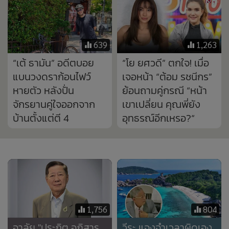
639
1,263
“เต้ ธามัน” อดีตบอย
“โย ยศวดี” ตกใจ! เมื่อ
แบนวงดราก้อนไฟว์
เจอหน้า “ต้อม รชนีกร”
หายตัว หลังปั่น
ย้อนถามคู่กรณี “หน้า
จักรยานคู่ใจออกจาก
เขาเปลี่ยน คุณพี่ยัง
บ้านตั้งแต่ตี 4
อุทธรณ์อีกเหรอ?“
1,756
804
อาลัย "ประกิต อภิสาร
วีระ แจงจำเวลาผิดเอง