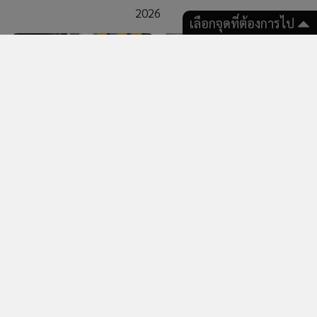
เลือกจุดที่ต้องการไป
5,483
3,390
“ปิ่น เลอลักษณ์” ร่ำไห้ช็อก
“ร็อคกี้ สุรบดินทร์” โชว์หมาย
แพ้คดี “ต้อม รชนีกร” เชื่ออีก
ศาล ถูกเมียอีกคนของ “พ่อสุร
ฝ่ายตั้งใจฟ้องหวังเรียกเงิน พ้อ
ชัย” ฟ้องพร้อมแม่ ซัดรับบท
ธุรกิจเสียหาย 300 ล้าน
เหยื่อ - สังคมบิดเบี้ยว
261
583
“ฮาย อาภาพร” ตั้งใจยกพาน
“หนิง ปณิตา” ตกใจ ดรามา
ไปขอขมากรรมผู้ชายที่เคย
“จิน” “น้องณิริน” ห้ามแม่