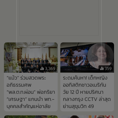
3,369
359
“แม้ว” ร่วมสวดพระ
ระดมค้นหา! เด็กหญิง
อภิธรรมศพ
ออทิสติกชาวอเมริกัน
“พล.ต.ท.ผ่อน” พ่อภริยา
วัย 12 ปี หายปริศนา
“เศรษฐา” แกนนำ พท.-
กลางกรุง CCTV ล่าสุด
บุคคลสำคัญแห่อาลัย
ย่านสุขุมวิท 49