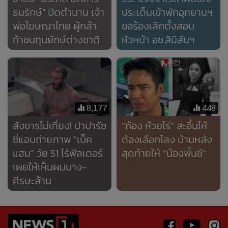
ธนรักษ์" ปิดตำนาน เจ้า
ประเด็นเข้าพักอุทยานฯ
พ่อโฆษณาไทย ผู้กล้า
ขอร้องเลิกตั้งสอบ
ท้าชนทุนยักษ์ต่างชาติ
หัวหน้า อช.สิมิลันฯ
8,177
448
สังขารไม่เที่ยง! ปาปารัซ
“ก้อง ห้วยไร่” สะอื้นไห้
ซี่แอบถ่ายภาพ “เบ็ค
ต้องเลือกโลง บ้านหลัง
แฮม” วัย 51 ไร้ฟิลเตอร์
สุดท้ายให้ “น้องพั้นซ์”
เผยให้เห็นผมบาง-
ศีรษะล้าน