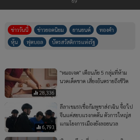
69
ข่าววันนี้
ข่าวยอดนิยม
ยานยนต์
ทองคำ
หุ้น
ฟุตบอล
บัตรสวัสดิการแห่งรัฐ
"หมอเจด" เตือนภัย 5 กลุ่มที่ห้าม
นวดเด็ดขาด เสี่ยงอันตรายถึงชีวิต
28,336
ลีลาเขมร!เชื่อกัมพูชาส่ง'เฉิน จื้อ'ไป
จีนแค่สยบแรงกดดัน ตัวการใหญ่ส
แกมโยงการเมืองยังลอยนวล
6,793
'คิมจองอึน' เยี่ยมชมสายการผลิต