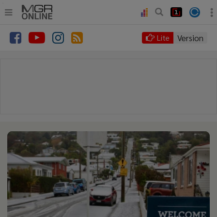
.
•
หน้าหลัก
Version
Lite
•
ทันเหตุการณ์
•
ภาคใต้
•
ภูมิภาค
•
Online Section
•
บันเทิง
•
ผู้จัดการรายวัน
•
คอลัมนิสต์
•
ละคร
•
CbizReview
•
Cyber BIZ
•
ผู้จัดกวน