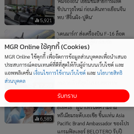
ขีปนาวุธใหม่ ก่อนเดินทางเยือนจีน
พบ 'สีจิ้นผิง-ปูติน'
5,921
'เดนมาร์ก' ส่งเครื่องบิน F-16 ล็อต
ใหม่ถึงมือยูเครนสู้ศึกรัสเซีย
15,554
MGR Online ใช้คุกกี้ (Cookies)
MGR Online ใช้คุกกี้ เพื่อจัดการข้อมูลส่วนบุคคลเพื่อนำเสนอ
“ธารน้ำแข็งเปอร์ริโต โมเรโน”
ประสบการณ์คอนเทนต์ที่ดีที่สุดให้กับผู้อ่านบนเว็บไซต์ และ
มรดกโลกในอาร์เจนตินา กำลัง
แอพพลิเคชั่น
เงื่อนไขการใช้งานเว็บไซต์
และ
นโยบายสิทธิ
ละลายเร็วที่สุดในรอบศตวรรษ
7,459
ส่วนบุคคล
สวยละมุนสะกดทุกสายตา! “ซง
รับทราบ
ฮเยคโย” ผู้นำเทรนด์ความงาม
พรีเมียมระดับเอเชีย ขึ้นแท่น Asia
6,585
Pacific Brand Ambassador ของโปร
แกรมฟิลเลอร์ BELOTERO รับปี
2026