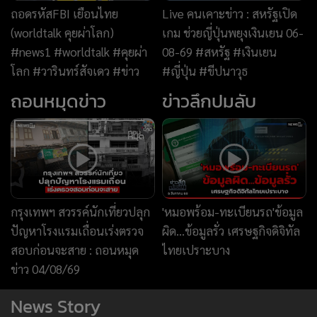
ถอดรหัสFBI เยือนไทย
Live คนเคาะข่าว : สหรัฐเปิด
(worldtalk คุยผ่าโลก)
เกม ช่วยญี่ปุ่นพยุงเงินเยน 06-
#news1 #worldtalk #คุยผ่า
08-69 #สหรัฐ #เงินเยน
โลก #วารินทร์สัจเดว #ข่าว
#ญี่ปุ่น #ขีปนาวุธ
ถอนหมุดข่าว
ข่าวลึกปมลับ
กรุงเทพฯ สวรรค์นักเที่ยวปลุก
'หมอพร้อม-ทะเบียนรถ'ข้อมูล
ปัญหาโรงแรมเถื่อนเร่งตรวจ
ผิด...ข้อมูลรั่ว เศรษฐกิจดิจิทัล
สอบก่อนจะสาย : ถอนหมุด
ไทยเปราะบาง
ข่าว 04/08/69
News Story