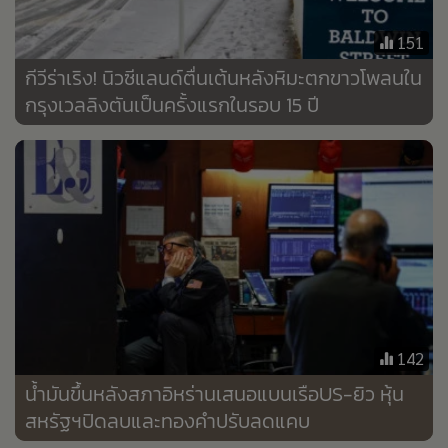
•
Good health & Well-being
•
Green Innovation & SD
151
•
Management & HR
กีวีร่าเริง! นิวซีแลนด์ตื่นเต้นหลังหิมะตกขาวโพลนใน
•
MGR Live
กรุงเวลลิงตันเป็นครั้งแรกในรอบ 15 ปี
•
Infographic
•
การเมือง
•
ท่องเที่ยว
•
กีฬา
•
ต่างประเทศ
•
Special Scoop
•
เศรษฐกิจ-ธุรกิจ
•
จีน
142
•
ชุมชน-คุณภาพชีวิต
น้ำมันขึ้นหลังสภาอิหร่านเสนอแบนเรือUS-ยิว หุ้น
•
อาชญากรรม
สหรัฐฯปิดลบและทองคำปรับลดแคบ
•
Motoring