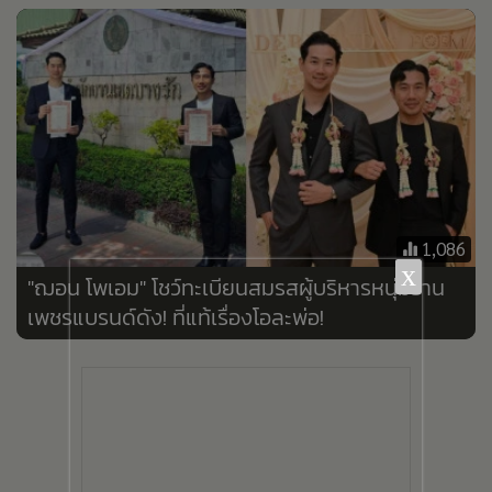
•
เกม
•
วิทยาศาสตร์
•
SMEs
•
หุ้น
•
อินโดจีน
•
กองทุนรวม
•
Celeb Online
1,086
•
Factcheck
x
"ฌอน โพเอม" โชว์ทะเบียนสมรสผู้บริหารหนุ่มร้าน
•
ญี่ปุ่น
เพชรแบรนด์ดัง! ที่แท้เรื่องโอละพ่อ!
•
News1
•
Gotomanager