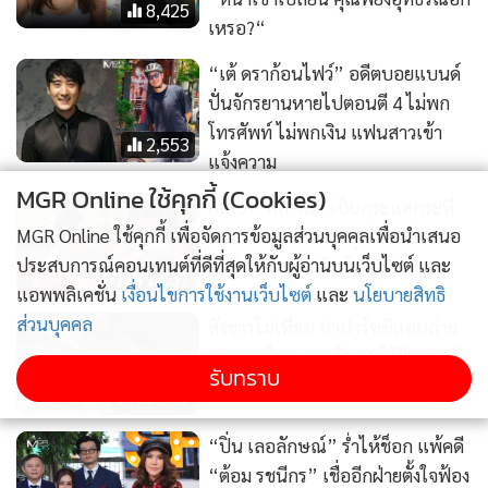
1,057
สังขารไม่เที่ยง! ปาปารัซซี่แอบถ่าย
ภาพ “เบ็คแฮม” วัย 51 ไร้ฟิลเตอร์
เผยให้เห็นผมบาง-ศีรษะล้าน
13,949
“ปิ่น เลอลักษณ์” ร่ำไห้ช็อก แพ้คดี
MGR Online ใช้คุกกี้ (Cookies)
“ต้อม รชนีกร” เชื่ออีกฝ่ายตั้งใจฟ้อง
หวังเรียกเงิน พ้อธุรกิจเสียหาย 300
MGR Online ใช้คุกกี้ เพื่อจัดการข้อมูลส่วนบุคคลเพื่อนำเสนอ
6,482
ล้าน
ประสบการณ์คอนเทนต์ที่ดีที่สุดให้กับผู้อ่านบนเว็บไซต์ และ
แอพพลิเคชั่น
เงื่อนไขการใช้งานเว็บไซต์
และ
นโยบายสิทธิ
ส่วนบุคคล
รับทราบ
4,922
292
"แม้ว" ร่วมสวดพระอภิธรรม
มิตซูบิชิ อิเล็กทริก สร้าง
ศพ “พล.ต.ท. ผ่อน” พ่อภริยา
โรงงานใหม่ ลุยโครงการเครื่อง