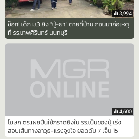
•
Good health & Well-being
•
Green Innovation & SD
3,994
•
Management & HR
ช็อก! เด็ก ม.3 ยิง "ปู่-ย่า" ตายที่บ้าน ก่อนมาก่อเหตุ
•
MGR Live
ที่ รร.เทพศิรินทร์ นนทบุรี
•
Infographic
•
การเมือง
•
ท่องเที่ยว
•
กีฬา
•
ต่างประเทศ
•
Special Scoop
•
เศรษฐกิจ-ธุรกิจ
•
จีน
4,600
•
ชุมชน-คุณภาพชีวิต
โฆษก ตร.เผยปืนใช้กราดยิงใน รร.เป็นของปู่ เร่ง
•
อาชญากรรม
สอบเส้นทางอาวุธ-แรงจูงใจ ยอดดับ 7 เจ็บ 15
•
Motoring