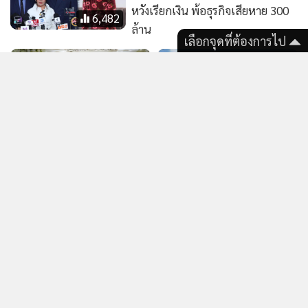
"เศรษฐา" แกนนำพท.-บุคคล
บินรบร่วม 3 ชาติ
สำคัญแห่อาลัย
เลือกจุดที่ต้องการไป
344
934
“ฮาย อาภาพร” ตั้งใจยกพาน
“หนิง ปณิตา” ตกใจ ดรามา
ไปขอขมากรรมผู้ชายที่เคย
“จิน” “น้องณิริน” ห้ามแม่
สาปแช่งตนให้รูตัน เผื่อชีวิตจะ
อย่าพูดถึงเขา เดี๋ยวเขาโทร.มา
พลิกผันมีผัวในช่วงบั้นปลาย
ด่า (คลิป)
แสดงเพิ่มเติม
ข่าว & คลิป