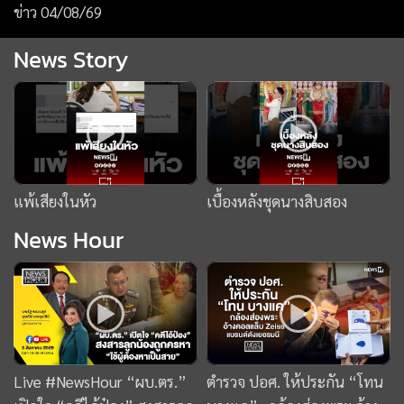
News Hour
Live #NewsHour “ผบ.ตร.”
ตำรวจ ปอศ. ให้ประกัน “โทน
เปิดใจ “คดีไอ้ป๋อง” สงสารลูก
บางแค”- กล้องส่องพระ อ้าง
น้องถูกครหา “ใช้ผู้ต้องหาเป็น
คอลแล็บ Zeiss แบรนด์ดัง
สาย” : 06-08-69
เยอรมนี :News Hour06-08-
69
ข่าววันนี้
ข่าวยอดนิยม
ยานยนต์
ทองคำ
หุ้น
ฟุตบอล
บัตรสวัสดิการแห่งรัฐ
กราดยิง