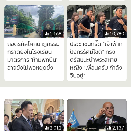
จีบอยู่"
2,012
2,137
“อนุทิน” รู้สึกแย่ เหตุก
รบ.ไทยว่าไง!ผู้รายงาน
ราดยิง รร.นนทบุรี
พิเศษUNแฉส่งร่าง
เสียใจมากกับผู้เสียชีวิต
แถลงให้ไทยล่วงหน้า
เป็นเหตุผลรัฐไม่ต่อใบ
งงนิ่งเฉยเพิ่งโวยวาย
อนุญาตพกปืน
บิดข้อเท็จจริงชายแดน
กัมพูชา