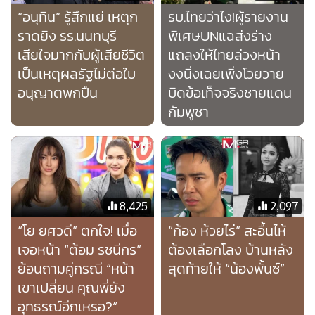
8,425
2,097
“โย ยศวดี” ตกใจ! เมื่อ
“ก้อง ห้วยไร่” สะอื้นไห้
เจอหน้า “ต้อม รชนีกร”
ต้องเลือกโลง บ้านหลัง
ย้อนถามคู่กรณี “หน้า
สุดท้ายให้ “น้องพั้นซ์”
เขาเปลี่ยน คุณพี่ยัง
อุทธรณ์อีกเหรอ?“