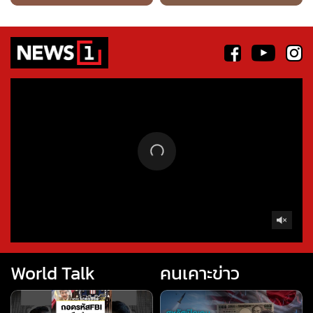
World Talk
คนเคาะข่าว
ถอดรหัสFBI เยือนไทย
Live คนเคาะข่าว : สหรัฐเปิด
(worldtalk คุยผ่าโลก)
เกม ช่วยญี่ปุ่นพยุงเงินเยน 06-
#news1 #worldtalk #คุยผ่า
08-69 #สหรัฐ #เงินเยน
โลก #วารินทร์สัจเดว #ข่าว
#ญี่ปุ่น #ขีปนาวุธ
ถอนหมุดข่าว
ข่าวลึกปมลับ