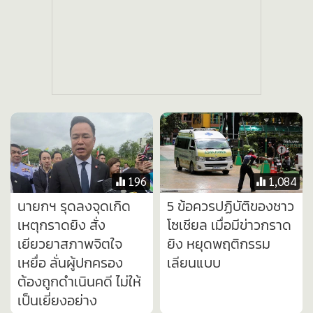
196
1,084
นายกฯ รุดลงจุดเกิด
5 ข้อควรปฏิบัติของชาว
เหตุกราดยิง สั่ง
โซเชียล เมื่อมีข่าวกราด
เยียวยาสภาพจิตใจ
ยิง หยุดพฤติกรรม
เหยื่อ ลั่นผู้ปกครอง
เลียนแบบ
ต้องถูกดําเนินคดี ไม่ให้
เป็นเยี่ยงอย่าง
1,168
10,780
ถอดรหัสโศกนาฏกรรม
ประชาชนกรี๊ด “เจ้าฟ้าที
กราดยิงในโรงเรียน
ปังกรรัศมีโชติ” ทรง
มาตรการ ‘ห้ามพกปืน’
ตรัสแนะนำพระสหาย
อาจยังไม่พอหยุดยั้ง
หญิง "เพื่อนครับ กำลัง