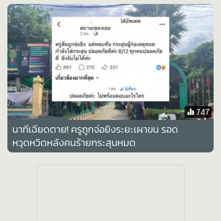
•
เกม
•
วิทยาศาสตร์
•
SMEs
•
หุ้น
•
อินโดจีน
•
กองทุนรวม
•
Celeb Online
747
•
Factcheck
x
นาทีเฉียดตาย! ครูถูกจ่อยิงระยะเผาขน รอด
•
ญี่ปุ่น
หวุดหวิดหลังคนร้ายกระสุนหมด
•
News1
•
Gotomanager