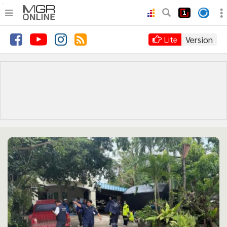
.
•
หน้าหลัก
Version
Lite
•
ทันเหตุการณ์
•
ภาคใต้
•
ภูมิภาค
•
Online Section
•
บันเทิง
•
ผู้จัดการรายวัน
•
คอลัมนิสต์
•
ละคร
•
CbizReview
•
Cyber BIZ
•
ผู้จัดกวน