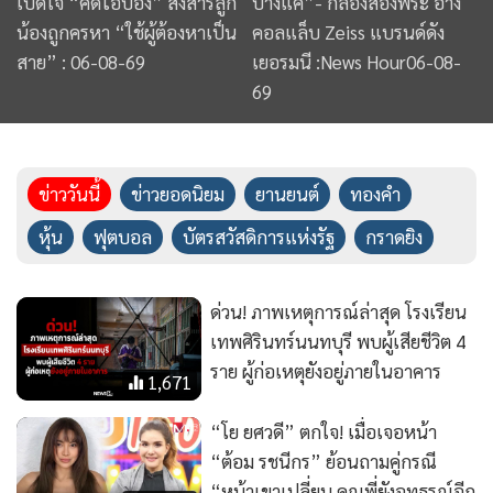
ด่วน! ภาพเหตุการณ์ล่าสุด โรงเรียน
เทพศิรินทร์นนทบุรี พบผู้เสียชีวิต 4
ราย ผู้ก่อเหตุยังอยู่ภายในอาคาร
1,671
“โย ยศวดี” ตกใจ! เมื่อเจอหน้า
“ต้อม รชนีกร” ย้อนถามคู่กรณี
“หน้าเขาเปลี่ยน คุณพี่ยังอุทธรณ์อีก
8,425
เหรอ?“
“เต้ ดราก้อนไฟว์” อดีตบอยแบนด์
ปั่นจักรยานหายไปตอนตี 4 ไม่พก
โทรศัพท์ ไม่พกเงิน แฟนสาวเข้า
2,553
แจ้งความ
(คลิป)“พส.จีน” เป็นกระแสกระหึ่
มอีก!แห่จองคิวสวมชุดไทย-ร้อย
มาลัยถวายพระวัดเจ็ดยอด